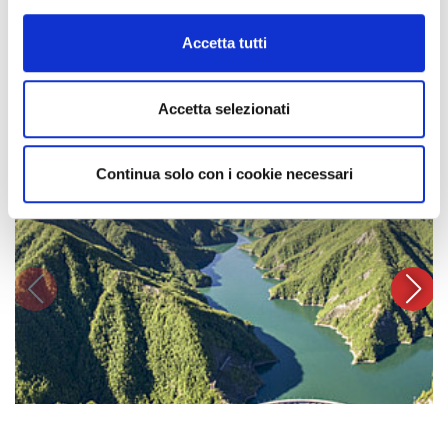
informazioni complete sul trattamento dati clicca qui:
Cookie Policy
Accetta tutti
Discover our valleys
Accetta selezionati
Continua solo con i cookie necessari