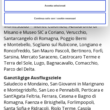
Jede Route ist eine Entdeckungsfahrt.
Accetta selezionati
Halbtägige Ausflugsziele
Montefiore Conca, Onferno/Gemmano,
Continua solo con i cookie necessari
Montescudo – Monte Colombo, Autodromo di
Misano e Museo SIC a Coriano, Verucchio,
Santarcangelo di Romagna, Poggio Berni
e Montebello, Sogliano sul Rubicone, Longiano e
Roncofreddo, San Mauro Pascoli, Bertinoro, Forlì,
Sarsina, Mercato Saraceno, Castrocaro Terme e
Terra del Sole, Lugo, Bagnacavallo, Comacchio,
Parco del Delta.
Ganztägige Ausflugsziele
Saludecio e Mondaino, San Giovanni in Marignano
e Montegridolfo, San Leo e Pennabilli, Perticara e
Sant’Agata Feltria, Ferrara, Cesena e Bagno di
Romagna, Faenza e Brisighella, Forlimpopoli,
Santa Sofia e Ridracoli, Riolo Terme, Casola