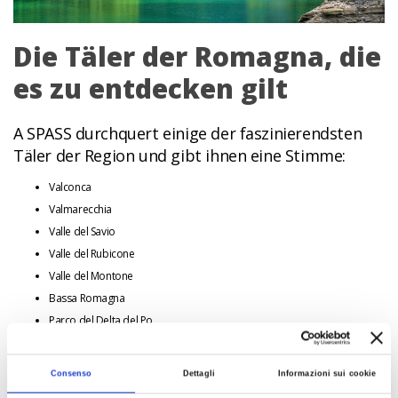
Die Täler der Romagna, die
es zu entdecken gilt
A SPASS durchquert einige der faszinierendsten
Täler der Region und gibt ihnen eine Stimme:
Valconca
Valmarecchia
Valle del Savio
Valle del Rubicone
Valle del Montone
Bassa Romagna
Parco del Delta del Po
Valle del Lamone
Valle del Bidente
Consenso
Dettagli
Informazioni sui cookie
Valle del Senio