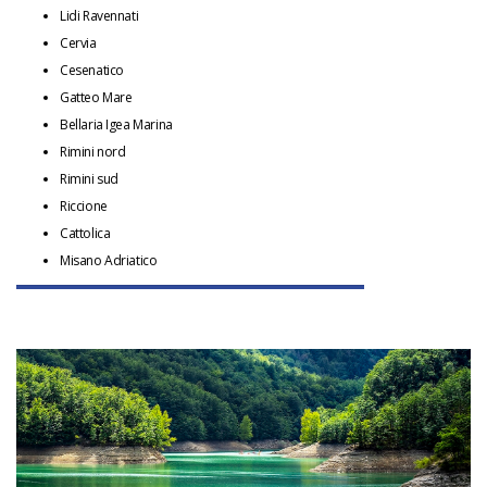
Lidi Ravennati
Cervia
Cesenatico
Gatteo Mare
Bellaria Igea Marina
Rimini nord
Rimini sud
Riccione
Cattolica
Misano Adriatico