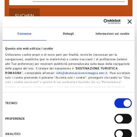
SUCHEN
Consenso
Dettagli
Informazioni sui cookie
CASTROCARO TERME UND TERRA
Questo sito web utilizza i cookie
DEL SOLE. DAS NACH DER SONNE
Utilizziamo cookie propri e di terze parti per finalità: tecniche (necessari per la
navigazione), analitiche (per le statistiche) e cookie traccianti / di profilazione (relativi
BENANNTE LAND
alle Tue preferenze) per mostrarti pubblicità personalizzata sulla base della navigazione
delle pagine del sito. Il titolare del trattamento è “
DESTINAZIONE TURISTICA
ROMAGNA
”, contattabile all'email:
info@destinazioneromagna.emr.it
. Puoi accettare
Abfahrt von Cervia - Milano Marittima
tutti i cookie premendo il pulsante “Accetta tutti i cookie”, proseguire cliccando su “Usa
4 JUN, 15 JUL, 5 AUG, 10 SEP 2026
solo i cookie necessari" o gestire le tue preferenze facendo clic su “Personalizza”.
Qualora acconsenti a tutti i cookie i Tuoi dati potranno essere trasferiti da Google in
USA, Paese che attualmente non fornisce garanzie idonee per il trattamento dei Tuoi
dati. Google ha dichiarato l’implementazione di misure supplementari di sicurezza a
MERCATO SARACENO. WEINE UND
Selezione
Tutela dei navigatori, che abbiamo valutato essere sufficienti.
TECNICI
PILGER
del
Al fine di revocare il consenso prestato e visualizzare le informazioni complete sul
consenso
trattamento dati clicca qui:
Cookie Policy
Abfahrt von Cervia - Milano Marittima
PREFERENZE
1 JUL, 19 AUG 2026
ANALITICI