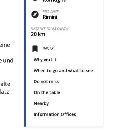
PROVINCE
Rimini
DISTANCE FROM CAPITAL
20 km
eine
INDEX
e und
Why visit it
When to go and what to see
Do not miss
alte
latz
On the table
Nearby
Information Offices