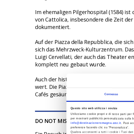
Im ehemaligen Pilgerhospital (1584) ist
von Cattolica, insbesondere die Zeit de
dokumentiert.
Auf der Piazza della Repubblica, die sic
sich das Mehrzweck-Kulturzentrum. Das
Luigi Cervellati, der auch das Theater e
komplett neu gebaut wurde.
Auch der historische Hafen, ein tradition
wert. Die Piazza mit dem charakteristi
Cafés gesäumt.
Consenso
Questo sito web utilizza i cookie
Utilizziamo cookie propri e di terze parti per f
per mostrarti pubblicità personalizzata sulla b
DO NOT MISS
info@destinazioneromagna.emr.it
. Puoi ac
preferenze facendo clic su “Personalizza”.
Qualora acconsenti a tutti i cookie i Tuoi da