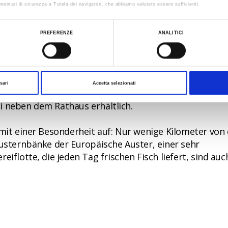
a
, dem großen Meeres-Themenpark, ist ein Muss. Sein
mentari di sicurezza a Tutela dei navigatori, che abbiamo valutato essere sufficienti.
abenteuerliche Reise in die Welt und die Geschichte 
ualizzare le informazioni complete sul trattamento dati clicca qui:
Cookie Policy
ewohnern aus nächster Nähe, darunter auch Haie.
PREFERENZE
ANALITICI
sari
Accetta selezionati
hergestellt wird, ist das typische Weihnachtsgebäck vo
oli neben dem Rathaus erhältlich.
 mit einer Besonderheit auf: Nur wenige Kilometer von
Austernbänke der Europäische Auster, einer sehr
iflotte, die jeden Tag frischen Fisch liefert, sind auc