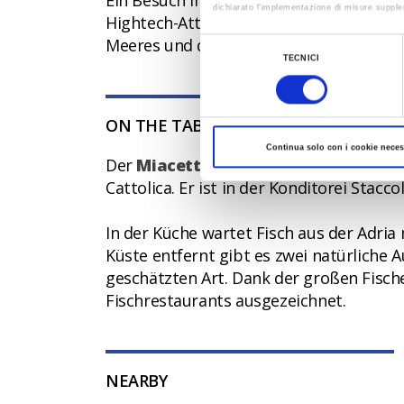
Ein Besuch im
Aquarium von Cattolic
dichiarato l’implementazione di misure supple
Hightech-Attraktionen ermöglichen eine 
Al fine di revocare il consenso prestato e vis
Meeres und die Begegnung mit seinen B
Selezione
TECNICI
del
consenso
ON THE TABLE
Continua solo con i cookie neces
Der
Miacetto
, der nur in dieser Stadt 
Cattolica. Er ist in der Konditorei Stacc
In der Küche wartet Fisch aus der Adria
Küste entfernt gibt es zwei natürliche 
geschätzten Art. Dank der großen Fischere
Fischrestaurants ausgezeichnet.
NEARBY