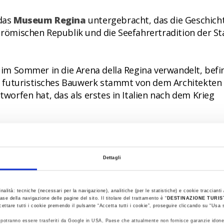
 das
Museum Regina
untergebracht, das die Geschich
r römischen Republik und die Seefahrertradition der St
h im Sommer in die Arena della Regina verwandelt, befi
 futuristisches Bauwerk stammt von dem Architekten 
ntworfen hat, das als erstes in Italien nach dem Krieg
eller Anlaufpunkt für die Fischereiflotte, ist einen Be
schen bootsförmigen Brunnen in der Mitte ist von Bars
Dettagli
inalità: tecniche (necessari per la navigazione), analitiche (per le statistiche) e cookie traccianti /
ase della navigazione delle pagine del sito. Il titolare del trattamento è “
DESTINAZIONE TURI
cettare tutti i cookie premendo il pulsante “Accetta tutti i cookie”, proseguire cliccando su “Usa s
ti potranno essere trasferiti da Google in USA, Paese che attualmente non fornisce garanzie idone