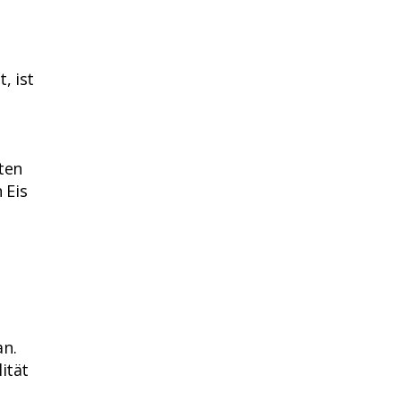
, ist
ten
 Eis
an.
ität