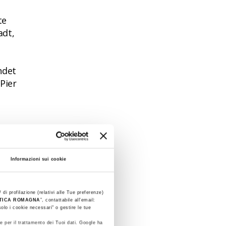
te
adt,
ndet
Pier
such
 und
Informazioni sui cookie
 di profilazione (relativi alle Tue preferenze)
STICA ROMAGNA
”, contattabile all'email:
olo i cookie necessari" o gestire le tue
e per il trattamento dei Tuoi dati. Google ha