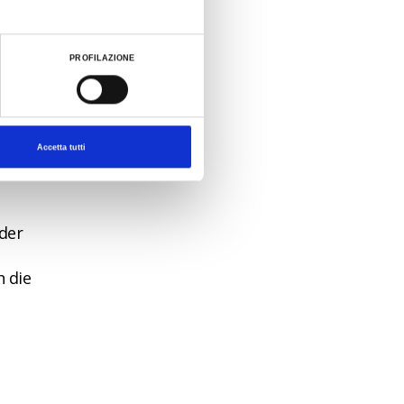
e
des
PROFILAZIONE
Accetta tutti
n
 der
h die