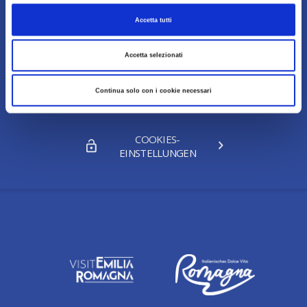
Accetta tutti
NÜTZLICHE LINKS
Accetta selezionati
IMPRESSUM
Continua solo con i cookie necessari
TRANSPARENTE
VERWALTUNG
COOKIES-
EINSTELLUNGEN