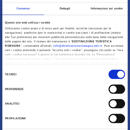
Consenso
Dettagli
Informazioni sui cookie
Questo sito web utilizza i cookie
Utilizziamo cookie propri e di terze parti per finalità: tecniche (necessari per la
Bildergalerie
navigazione), analitiche (per le statistiche) e cookie traccianti / di profilazione (relativi
alle Tue preferenze) per mostrarti pubblicità personalizzata sulla base della navigazione
delle pagine del sito. Il titolare del trattamento è “
DESTINAZIONE TURISTICA
ROMAGNA
”, contattabile all'email:
info@destinazioneromagna.emr.it
. Puoi accettare
tutti i cookie premendo il pulsante “Accetta tutti i cookie”, proseguire cliccando su “Usa
solo i cookie necessari" o gestire le tue preferenze facendo clic su “Personalizza”.
Qualora acconsenti a tutti i cookie i Tuoi dati potranno essere trasferiti da Google in
Über uns
USA, Paese che attualmente non fornisce garanzie idonee per il trattamento dei Tuoi
dati. Google ha dichiarato l’implementazione di misure supplementari di sicurezza a
Selezione
Tutela dei navigatori, che abbiamo valutato essere sufficienti.
TECNICI
del
Al fine di revocare il consenso prestato e visualizzare le informazioni complete sul
consenso
trattamento dati clicca qui:
Cookie Policy
PREFERENZE
Kontakt
ANALITICI
PROFILAZIONE
PRIVACY POLICY