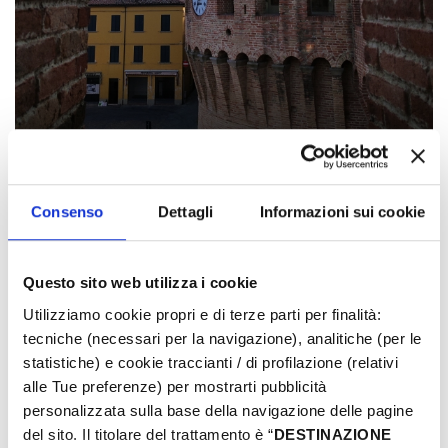
1
3
/
Consenso
Dettagli
Informazioni sui cookie
DETAILS
PLACE
Questo sito web utilizza i cookie
Durch die Straßen des alten Dorfes
Utilizziamo cookie propri e di terze parti per finalità:
tecniche (necessari per la navigazione), analitiche (per le
statistiche) e cookie traccianti / di profilazione (relativi
KONTAKT
alle Tue preferenze) per mostrarti pubblicità
+39.054677450 +39.3351209933
personalizzata sulla base della navigazione delle pagine
roccadiriolo@atlantide.net
del sito. Il titolare del trattamento è “
DESTINAZIONE