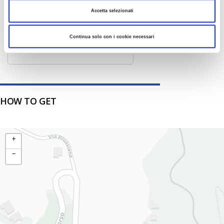
15
16
17
18
19
20
21
Accetta selezionati
22
23
24
25
26
27
28
29
30
Continua solo con i cookie necessari
HOW TO GET
+
−