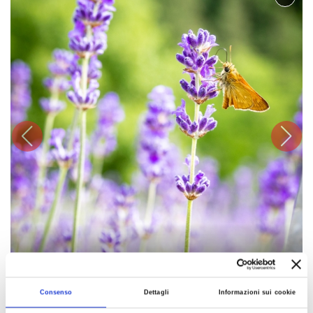
1
3
/
Consenso
Dettagli
Informazioni sui cookie