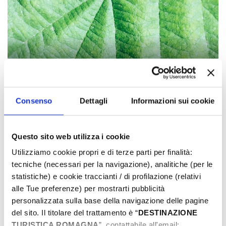
1
3
/
Consenso
Dettagli
Informazioni sui cookie
DETAILS
Questo sito web utilizza i cookie
PLACE
Utilizziamo cookie propri e di terze parti per finalità:
Ein Garten voller Insekten
tecniche (necessari per la navigazione), analitiche (per le
statistiche) e cookie traccianti / di profilazione (relativi
alle Tue preferenze) per mostrarti pubblicità
KONTAKT
personalizzata sulla base della navigazione delle pagine
335 1209933
del sito. Il titolare del trattamento è “
DESTINAZIONE
giardinodelleerbe@atlantide.net
TURISTICA ROMAGNA
”, contattabile all'email: