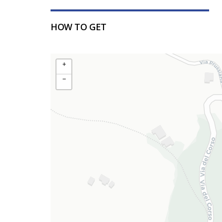
HOW TO GET
+
−