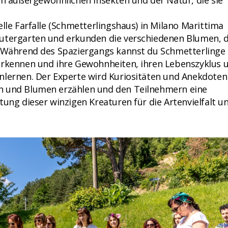
außergewöhnlichen Insekten und der Natur, die sie
elle Farfalle (Schmetterlingshaus) in Milano Marittima
äutergarten und erkunden die verschiedenen Blumen, d
. Während des Spaziergangs kannst du Schmetterlinge
erkennen und ihre Gewohnheiten, ihren Lebenszyklus 
nlernen. Der Experte wird Kuriositäten und Anekdoten
n und Blumen erzählen und den Teilnehmern eine
tung dieser winzigen Kreaturen für die Artenvielfalt u