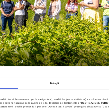
1
2
/
Dettagli
inalità: tecniche (necessari per la navigazione), analitiche (per le statistiche) e cookie traccianti /
ase della navigazione delle pagine del sito. Il titolare del trattamento è “
DESTINAZIONE TURI
cettare tutti i cookie premendo il pulsante “Accetta tutti i cookie”, proseguire cliccando su “Usa s