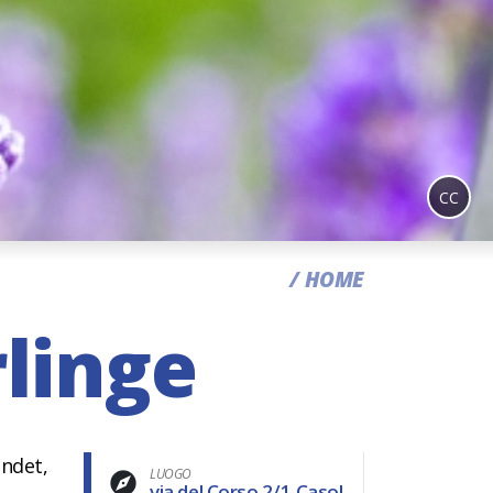
CC
HOME
linge
indet,
LUOGO
via del Corso 2/1,Casol