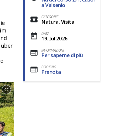
a Valsenio
CATEGORIE
Natura, Visita
ie
 im
DATA
und
19. Jul 2026
 über
INFORMAZIONI
Per saperne di più
nd
BOOKING
Prenota
CC