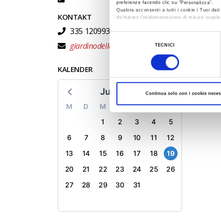
preferenze facendo clic su “Personalizza”.
Qualora acconsenti a tutti i cookie i Tuoi da
KONTAKT
dichiarato l’implementazione di misure supple
335 1209933
Al fine di revocare il consenso prestato e vis
Selezione
giardinodelleerbe@atlantide.net
TECNICI
del
consenso
KALENDER
Juli 2026
Continua solo con i cookie neces
M
D
M
D
F
S
S
1
2
3
4
5
6
7
8
9
10
11
12
13
14
15
16
17
18
19
20
21
22
23
24
25
26
27
28
29
30
31