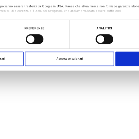
ti potranno essere trasferiti da Google in USA, Paese che attualmente non fornisce garanzie idone
mentari di sicurezza a Tutela dei navigatori, che abbiamo valutato essere sufficienti.
ualizzare le informazioni complete sul trattamento dati clicca qui:
Cookie Policy
PREFERENZE
ANALITICI
sari
Accetta selezionati