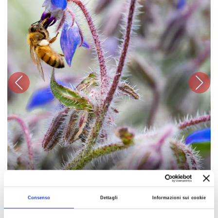
1
2
/
Consenso
Dettagli
Informazioni sui cookie