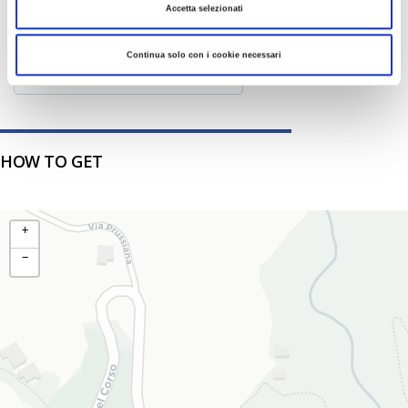
Accetta selezionati
20
21
22
23
24
25
26
27
28
29
30
31
Continua solo con i cookie necessari
HOW TO GET
+
−