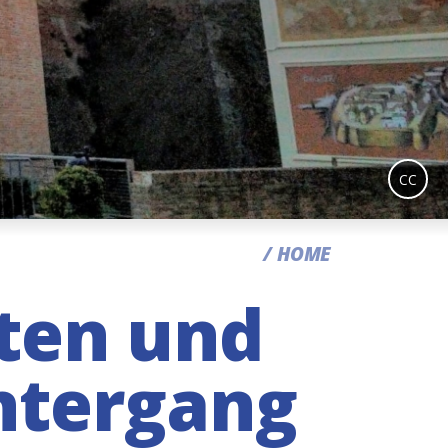
CC
HOME
hten und
ntergang