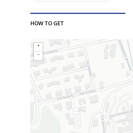
HOW TO GET
+
−