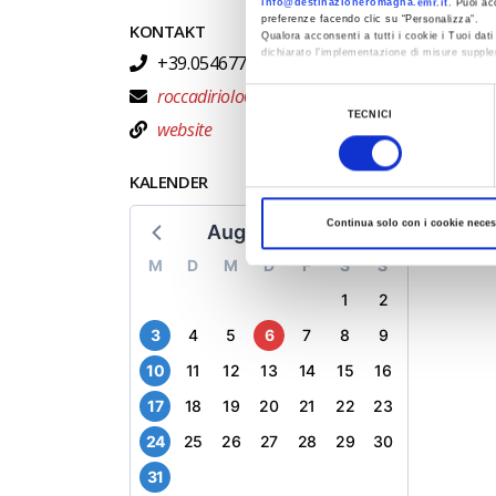
info@destinazioneromagna.emr.it
. Puoi ac
preferenze facendo clic su “Personalizza”.
KONTAKT
Qualora acconsenti a tutti i cookie i Tuoi da
dichiarato l’implementazione di misure supple
+39.054677450 +39.3351209933
Al fine di revocare il consenso prestato e vis
roccadiriolo@atlantide.net
Selezione
TECNICI
website
del
consenso
KALENDER
Continua solo con i cookie neces
August 2026
M
D
M
D
F
S
S
1
2
3
4
5
6
7
8
9
10
11
12
13
14
15
16
17
18
19
20
21
22
23
24
25
26
27
28
29
30
31