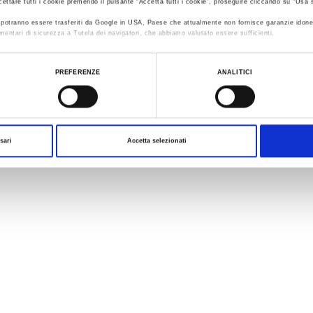
cettare tutti i cookie premendo il pulsante “Accetta tutti i cookie”, proseguire cliccando su “Usa s
ti potranno essere trasferiti da Google in USA, Paese che attualmente non fornisce garanzie idone
mentari di sicurezza a Tutela dei navigatori, che abbiamo valutato essere sufficienti.
ualizzare le informazioni complete sul trattamento dati clicca qui:
Cookie Policy
PREFERENZE
ANALITICI
sari
Accetta selezionati