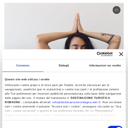
CC
Consenso
Dettagli
Informazioni sui cookie
Questo sito web utilizza i cookie
Utilizziamo cookie propri e di terze parti per finalità: tecniche (necessari per la
navigazione), analitiche (per le statistiche) e cookie traccianti / di profilazione (relativi
alle Tue preferenze) per mostrarti pubblicità personalizzata sulla base della navigazione
delle pagine del sito. Il titolare del trattamento è “
DESTINAZIONE TURISTICA
ROMAGNA
”, contattabile all'email:
info@destinazioneromagna.emr.it
. Puoi accettare
tutti i cookie premendo il pulsante “Accetta tutti i cookie”, proseguire cliccando su “Usa
solo i cookie necessari" o gestire le tue preferenze facendo clic su “Personalizza”.
Qualora acconsenti a tutti i cookie i Tuoi dati potranno essere trasferiti da Google in
USA, Paese che attualmente non fornisce garanzie idonee per il trattamento dei Tuoi
dati. Google ha dichiarato l’implementazione di misure supplementari di sicurezza a
1
1
/
Selezione