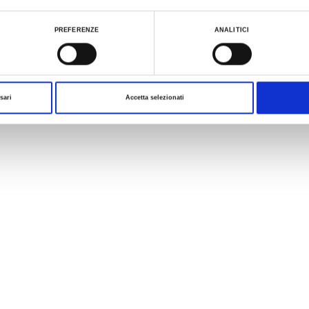
ualizzare le informazioni complete sul trattamento dati clicca qui:
Cookie Policy
PREFERENZE
ANALITICI
1
1
/
sari
Accetta selezionati