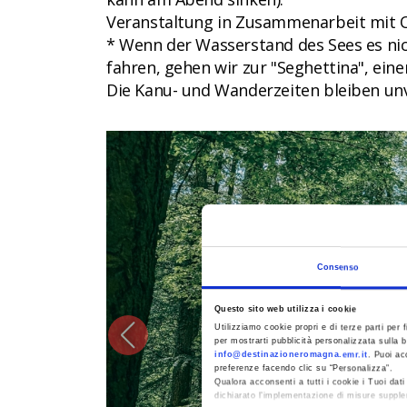
Veranstaltung in Zusammenarbeit mit
* Wenn der Wasserstand des Sees es ni
fahren, gehen wir zur "Seghettina", e
Die Kanu- und Wanderzeiten bleiben un
CC
Consenso
Questo sito web utilizza i cookie
Utilizziamo cookie propri e di terze parti per f
per mostrarti pubblicità personalizzata sulla b
info@destinazioneromagna.emr.it
. Puoi ac
preferenze facendo clic su “Personalizza”.
Qualora acconsenti a tutti i cookie i Tuoi da
dichiarato l’implementazione di misure supple