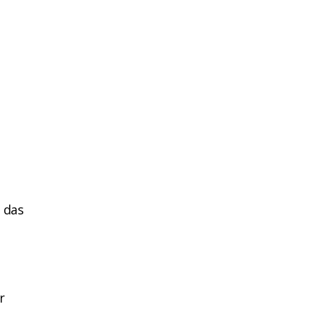
 das
r