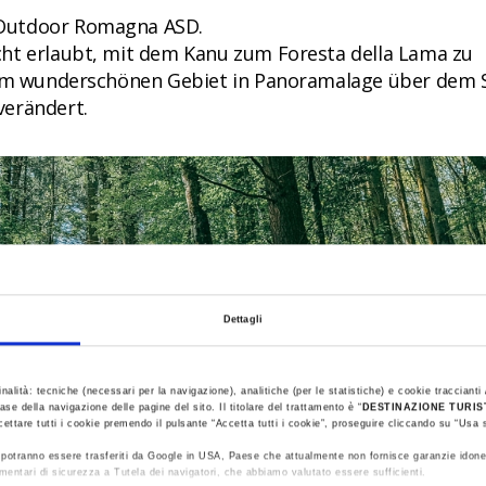
 Outdoor Romagna ASD.
cht erlaubt, mit dem Kanu zum Foresta della Lama zu
inem wunderschönen Gebiet in Panoramalage über dem 
verändert.
Dettagli
inalità: tecniche (necessari per la navigazione), analitiche (per le statistiche) e cookie traccianti /
ase della navigazione delle pagine del sito. Il titolare del trattamento è “
DESTINAZIONE TURI
cettare tutti i cookie premendo il pulsante “Accetta tutti i cookie”, proseguire cliccando su “Usa s
ti potranno essere trasferiti da Google in USA, Paese che attualmente non fornisce garanzie idone
mentari di sicurezza a Tutela dei navigatori, che abbiamo valutato essere sufficienti.