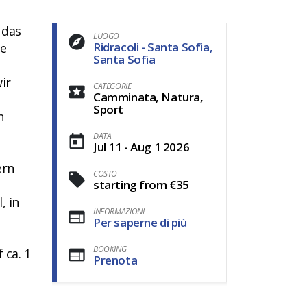
 das
LUOGO
Ridracoli - Santa Sofia,
ie
Santa Sofia
ir
CATEGORIE
Camminata, Natura,
Sport
n
DATA
Jul 11 - Aug 1 2026
ern
COSTO
starting from €35
, in
INFORMAZIONI
Per saperne di più
BOOKING
 ca. 1
Prenota