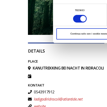
Al fine di revocare il consenso prestato e vis
Selezione
TECNICI
del
consenso
Continua solo con i cookie neces
DETAILS
PLACE
KANUTREKKING BEI NACHT IN RIDRACOLI
KONTAKT
0543917912
ladigadiridracoli@atlantide.net
website