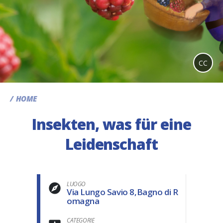
CC
HOME
Insekten, was für eine
Leidenschaft
LUOGO
Via Lungo Savio 8,Bagno di R
omagna
CATEGORIE