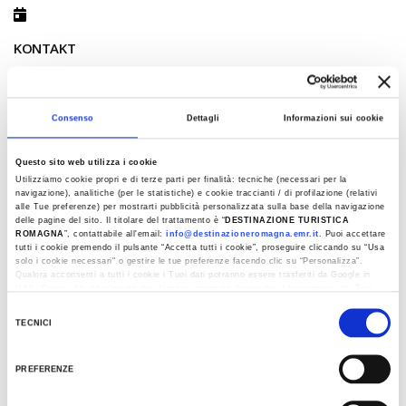
KONTAKT
+39 0543 911046
ilsentierodeglignomi@gmail.com
Consenso
Dettagli
Informazioni sui cookie
KALENDER
Questo sito web utilizza i cookie
Utilizziamo cookie propri e di terze parti per finalità: tecniche (necessari per la
Juni 2026
navigazione), analitiche (per le statistiche) e cookie traccianti / di profilazione (relativi
alle Tue preferenze) per mostrarti pubblicità personalizzata sulla base della navigazione
M
D
M
D
F
S
S
delle pagine del sito. Il titolare del trattamento è “
DESTINAZIONE TURISTICA
ROMAGNA
”, contattabile all'email:
info@destinazioneromagna.emr.it
. Puoi accettare
1
2
3
4
5
6
7
tutti i cookie premendo il pulsante “Accetta tutti i cookie”, proseguire cliccando su “Usa
solo i cookie necessari" o gestire le tue preferenze facendo clic su “Personalizza”.
8
9
10
11
12
13
14
Qualora acconsenti a tutti i cookie i Tuoi dati potranno essere trasferiti da Google in
USA, Paese che attualmente non fornisce garanzie idonee per il trattamento dei Tuoi
15
16
17
18
19
20
21
dati. Google ha dichiarato l’implementazione di misure supplementari di sicurezza a
Selezione
Tutela dei navigatori, che abbiamo valutato essere sufficienti.
TECNICI
22
23
24
25
26
27
28
del
Al fine di revocare il consenso prestato e visualizzare le informazioni complete sul
29
30
consenso
trattamento dati clicca qui:
Cookie Policy
PREFERENZE