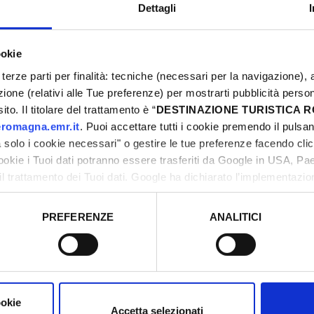
Dettagli
ookie
terze parti per finalità: tecniche (necessari per la navigazione), a
azione (relativi alle Tue preferenze) per mostrarti pubblicità perso
1
3
/
to. Il titolare del trattamento è “
DESTINAZIONE TURISTICA
romagna.emr.it
. Puoi accettare tutti i cookie premendo il pulsant
solo i cookie necessari" o gestire le tue preferenze facendo cli
cookie i Tuoi dati potranno essere trasferiti da Google in USA, P
il trattamento dei Tuoi dati. Google ha dichiarato l’implementazi
tori, che abbiamo valutato essere sufficienti.
er Terme
PREFERENZE
ANALITICI
o prestato e visualizzare le informazioni complete sul trattamento
ookie
Accetta selezionati