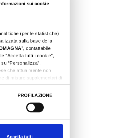
Informazioni sui cookie
nalitiche (per le statistiche)
nalizzata sulla base della
 ROMAGNA
”, contattabile
e “Accetta tutti i cookie”,
c su “Personalizza”.
aese che attualmente non
one di misure supplementari di
PROFILAZIONE
 dati clicca qui:
Cookie
Accetta tutti