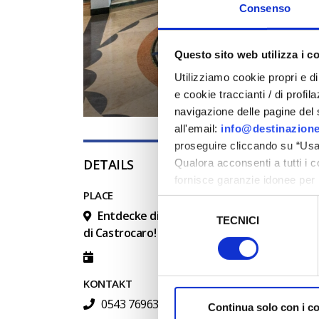
Consenso
Questo sito web utilizza i c
Utilizziamo cookie propri e di 
e cookie traccianti / di profil
navigazione delle pagine del si
all'email:
info@destinazione
proseguire cliccando su “Usa 
DETAILS
Qualora acconsenti a tutti i 
fornisce garanzie idonee per 
PLACE
sicurezza a Tutela dei naviga
Selezione
Entdecke die Magie des Party-Pavillons d
TECNICI
del
Al fine di revocare il consens
di Castrocaro!
consenso
Policy
KONTAKT
0543 769631 - 350 5193970
Continua solo con i c