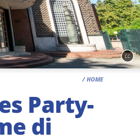
CC
HOME
es Party-
me di