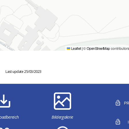
Leaflet
|
©
OpenStreetMap
contributor
Last update 25/03/2023
PR
oadbereich
Bildergalerie