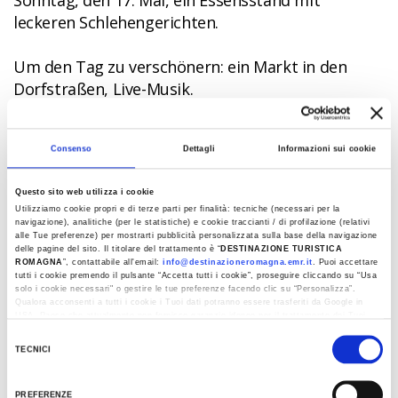
Sonntag, den 17. Mai, ein Essensstand mit
leckeren Schlehengerichten.
Um den Tag zu verschönern: ein Markt in den
Dorfstraßen, Live-Musik.
Für Infos Pro Loco Bagno di Romagna:
Consenso
Dettagli
Informazioni sui cookie
prolocobagno@libero.it
Questo sito web utilizza i cookie
Utilizziamo cookie propri e di terze parti per finalità: tecniche (necessari per la
navigazione), analitiche (per le statistiche) e cookie traccianti / di profilazione (relativi
DETAILS
alle Tue preferenze) per mostrarti pubblicità personalizzata sulla base della navigazione
delle pagine del sito. Il titolare del trattamento è “
DESTINAZIONE TURISTICA
ROMAGNA
”, contattabile all'email:
info@destinazioneromagna.emr.it
. Puoi accettare
PLACE
tutti i cookie premendo il pulsante “Accetta tutti i cookie”, proseguire cliccando su “Usa
solo i cookie necessari" o gestire le tue preferenze facendo clic su “Personalizza”.
Schlehdornfest
Qualora acconsenti a tutti i cookie i Tuoi dati potranno essere trasferiti da Google in
USA, Paese che attualmente non fornisce garanzie idonee per il trattamento dei Tuoi
dati. Google ha dichiarato l’implementazione di misure supplementari di sicurezza a
Selezione
Tutela dei navigatori, che abbiamo valutato essere sufficienti.
TECNICI
KONTAKT
del
Al fine di revocare il consenso prestato e visualizzare le informazioni complete sul
consenso
trattamento dati clicca qui:
Cookie Policy
0543 911046
PREFERENZE