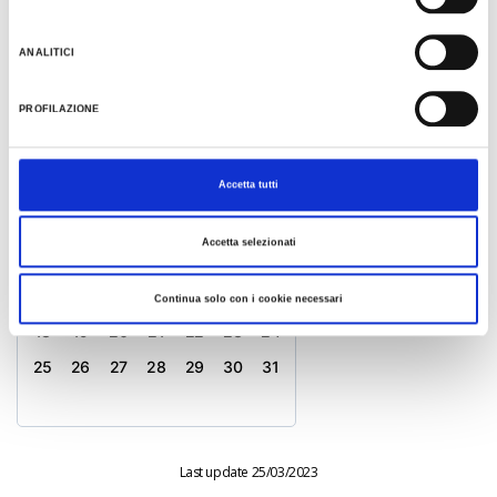
info@ipercorsidelsavio.it
website
ANALITICI
KALENDER
PROFILAZIONE
Mai 2026
Accetta tutti
M
D
M
D
F
S
S
1
2
3
Accetta selezionati
4
5
6
7
8
9
10
11
12
13
14
15
16
17
Continua solo con i cookie necessari
18
19
20
21
22
23
24
25
26
27
28
29
30
31
Last update 25/03/2023