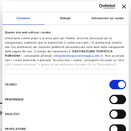
KALENDER
Consenso
Dettagli
Informazioni sui cookie
Juni 2026
M
D
M
D
F
S
S
Questo sito web utilizza i cookie
1
2
3
4
5
6
7
Utilizziamo cookie propri e di terze parti per finalità: tecniche (necessari per la
navigazione), analitiche (per le statistiche) e cookie traccianti / di profilazione (relativi
8
9
10
11
12
13
14
alle Tue preferenze) per mostrarti pubblicità personalizzata sulla base della navigazione
delle pagine del sito. Il titolare del trattamento è “
DESTINAZIONE TURISTICA
15
16
17
18
19
20
21
ROMAGNA
”, contattabile all'email:
info@destinazioneromagna.emr.it
. Puoi accettare
tutti i cookie premendo il pulsante “Accetta tutti i cookie”, proseguire cliccando su “Usa
solo i cookie necessari" o gestire le tue preferenze facendo clic su “Personalizza”.
22
23
24
25
26
27
28
Qualora acconsenti a tutti i cookie i Tuoi dati potranno essere trasferiti da Google in
USA, Paese che attualmente non fornisce garanzie idonee per il trattamento dei Tuoi
29
30
dati. Google ha dichiarato l’implementazione di misure supplementari di sicurezza a
Selezione
Tutela dei navigatori, che abbiamo valutato essere sufficienti.
TECNICI
del
Al fine di revocare il consenso prestato e visualizzare le informazioni complete sul
consenso
trattamento dati clicca qui:
Cookie Policy
PREFERENZE
HOW TO GET
ANALITICI
PROFILAZIONE