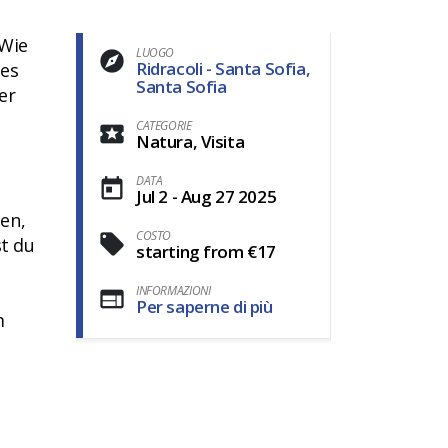
 Wie
LUOGO
Ridracoli - Santa Sofia,
des
Santa Sofia
er
CATEGORIE
Natura, Visita
DATA
Jul 2 - Aug 27 2025
en,
COSTO
t du
starting from €17
INFORMAZIONI
Per saperne di più
m