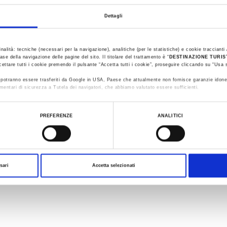
1
3
/
Dettagli
inalità: tecniche (necessari per la navigazione), analitiche (per le statistiche) e cookie traccianti /
ase della navigazione delle pagine del sito. Il titolare del trattamento è “
DESTINAZIONE TURI
cettare tutti i cookie premendo il pulsante “Accetta tutti i cookie”, proseguire cliccando su “Usa s
ti potranno essere trasferiti da Google in USA, Paese che attualmente non fornisce garanzie idone
mentari di sicurezza a Tutela dei navigatori, che abbiamo valutato essere sufficienti.
idracoli-
ualizzare le informazioni complete sul trattamento dati clicca qui:
Cookie Policy
PREFERENZE
ANALITICI
sari
Accetta selezionati