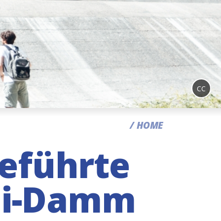
CC
HOME
geführte
li-Damm