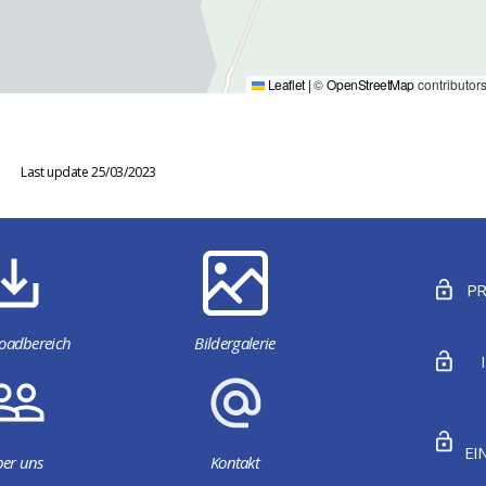
Leaflet
|
©
OpenStreetMap
contributor
Last update 25/03/2023
PR
oadbereich
Bildergalerie
EI
er uns
Kontakt