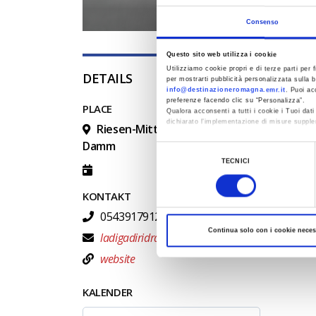
Consenso
Questo sito web utilizza i cookie
Utilizziamo cookie propri e di terze parti per f
DETAILS
per mostrarti pubblicità personalizzata sulla b
info@destinazioneromagna.emr.it
. Puoi ac
preferenze facendo clic su “Personalizza”.
PLACE
Qualora acconsenti a tutti i cookie i Tuoi da
dichiarato l’implementazione di misure supple
Riesen-Mittwochs: geführte Touren zum R
Damm
Al fine di revocare il consenso prestato e vis
Selezione
TECNICI
del
consenso
KONTAKT
0543917912
Continua solo con i cookie neces
ladigadiridracoli@atlantide.net
website
KALENDER