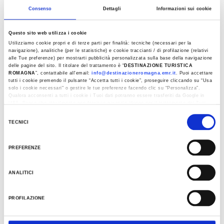
Consenso
Dettagli
Informazioni sui cookie
1
2
/
Questo sito web utilizza i cookie
Utilizziamo cookie propri e di terze parti per finalità: tecniche (necessari per la
navigazione), analitiche (per le statistiche) e cookie traccianti / di profilazione (relativi
alle Tue preferenze) per mostrarti pubblicità personalizzata sulla base della navigazione
DETAILS
delle pagine del sito. Il titolare del trattamento è “
DESTINAZIONE TURISTICA
ROMAGNA
”, contattabile all'email:
info@destinazioneromagna.emr.it
. Puoi accettare
tutti i cookie premendo il pulsante “Accetta tutti i cookie”, proseguire cliccando su “Usa
PLACE
solo i cookie necessari" o gestire le tue preferenze facendo clic su “Personalizza”.
Qualora acconsenti a tutti i cookie i Tuoi dati potranno essere trasferiti da Google in
DER MONTELEONE LAVANDETO
USA, Paese che attualmente non fornisce garanzie idonee per il trattamento dei Tuoi
dati. Google ha dichiarato l’implementazione di misure supplementari di sicurezza a
Selezione
Tutela dei navigatori, che abbiamo valutato essere sufficienti.
TECNICI
del
Al fine di revocare il consenso prestato e visualizzare le informazioni complete sul
KONTAKT
consenso
trattamento dati clicca qui:
Cookie Policy
PREFERENZE
333 258 5380
info@auramundi.it
ANALITICI
KALENDER
PROFILAZIONE
Juni 2025