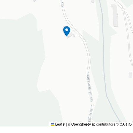
Leaflet
|
©
OpenStreetMap
contributors ©
CARTO