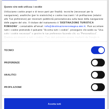
DETAILS
Questo sito web utilizza i cookie
PLACE
Utilizziamo cookie propri e di terze parti per finalità: tecniche (necessari per la
navigazione), analitiche (per le statistiche) e cookie traccianti / di profilazione (relativi
Workshop zur Futtersuche und Piadina romagnola
alle Tue preferenze) per mostrarti pubblicità personalizzata sulla base della navigazione
mit Verkostung
delle pagine del sito. Il titolare del trattamento è “
DESTINAZIONE TURISTICA
ROMAGNA
”, contattabile all'email:
info@destinazioneromagna.emr.it
. Puoi accettare
tutti i cookie premendo il pulsante “Accetta tutti i cookie”, proseguire cliccando su “Usa
solo i cookie necessari" o gestire le tue preferenze facendo clic su “Personalizza”.
Qualora acconsenti a tutti i cookie i Tuoi dati potranno essere trasferiti da Google in
KONTAKT
USA, Paese che attualmente non fornisce garanzie idonee per il trattamento dei Tuoi
dati. Google ha dichiarato l’implementazione di misure supplementari di sicurezza a
Selezione
+39 380 5142609
Tutela dei navigatori, che abbiamo valutato essere sufficienti.
TECNICI
del
info@agriturismocamporosso.com
Al fine di revocare il consenso prestato e visualizzare le informazioni complete sul
consenso
trattamento dati clicca qui:
Cookie Policy
website
PREFERENZE
KALENDER
ANALITICI
August 2026
PROFILAZIONE
M
D
M
D
F
S
S
1
2
Accetta tutti
3
4
5
6
7
8
9