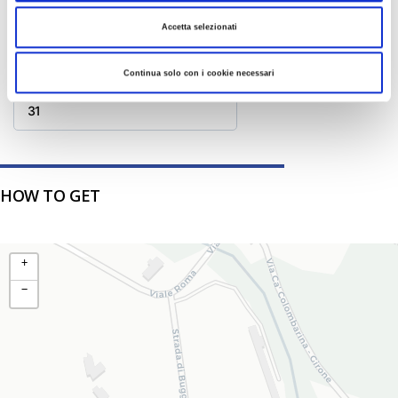
10
11
12
13
14
15
16
Accetta selezionati
17
18
19
20
21
22
23
Continua solo con i cookie necessari
24
25
26
27
28
29
30
31
HOW TO GET
+
−