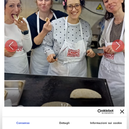
1
7
/
Consenso
Dettagli
Informazioni sui cookie