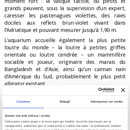
moment fort : la vasque tactile, où petits et
grands peuvent, sous la supervision d’un expert,
caresser les pastenagues violettes, des raies
dociles aux reflets brun-violet vivant dans
l’Adriatique et pouvant mesurer jusqu’à 1,90 m.
L’aquarium accueille également la plus petite
loutre du monde – la loutre à petites griffes
orientale ou loutre cendrée – un mammifère
sociable et joueur, originaire des marais du
Bangladesh et d’Asie, ainsi qu’un caïman nain
d’Amérique du Sud, probablement le plus petit
alligator existant.
Un parcours spécifique est consacré aux espèces
amphibies et terrestres, avec
reptiles, insectes
Consenso
Dettagli
Informazioni sui cookie
et amphibiens exotiques
, comme les
caméléons, les geckos et les iguanes aux couleurs
Questo sito web utilizza i cookie
éclatantes.
Utilizziamo cookie propri e di terze parti per finalità: tecniche (necessari per la
navigazione), analitiche (per le statistiche) e cookie traccianti / di profilazione (relativi