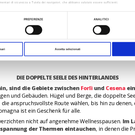
on
Cervia
bis
Comacchio
fällt der Lagunengeschmac
mentari di sicurezza a Tutela dei navigatori, che abbiamo valutato essere sufficienti.
enen Meeresfrüchten und die Intensität von in Z
ualizzare le informazioni complete sul trattamento dati clicca qui:
Cookie Policy
PREFERENZE
ANALITICI
er südlichen Station des
Po-Delta-Parks
, der seit jehe
enedig seine Pracht erreichte, ist tausend Jahre alt. 
 gewonnen, d. h. durch den Durchfluss von Meerwasse
rt wird. Das Salz wird einmal im Jahr, im August, gee
sari
Accetta selezionati
hen eignet und heute eine wertvolle Zutat für Sternek
DIE DOPPELTE SEELE DES HINTERLANDES
n, sind die Gebiete zwischen
Forlì
und
Cesena
ei
 und Gebäuden. Hügel und Berge, die doppelte Seel
 die anspruchsvollste Route wählen, bis hin zu denen
omagna ist ein Geschenk für alle.
verzichten nicht auf angenehme Wellnesspausen.
Im L
ntspannung der Thermen eintauchen
, in denen die 