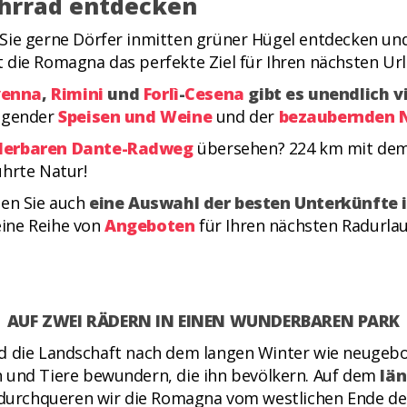
hrrad entdecken
, Sie gerne Dörfer inmitten grüner Hügel entdecken un
 die Romagna das perfekte Ziel für Ihren nächsten Url
venna
,
Rimini
und
Forlì
-
Cesena
gibt es unendlich v
ragender
Speisen und Weine
und der
bezaubernden 
erbaren Dante-Radweg
übersehen? 224 km mit dem
ührte Natur!
den Sie auch
eine Auswahl der besten Unterkünfte i
ine Reihe von
Angeboten
für Ihren nächsten Radurla
AUF ZWEI RÄDERN IN EINEN WUNDERBAREN PARK
d die Landschaft nach dem langen Winter wie neugebor
n und Tiere bewundern, die ihn bevölkern. Auf dem
län
, durchqueren wir die Romagna vom westlichen Ende de