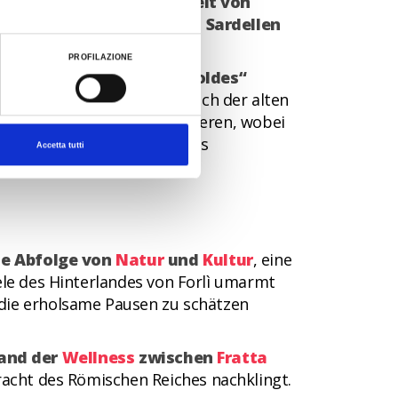
k von Aal, die Leichtigkeit von
itronenschale gebratenen Sardellen
PROFILAZIONE
r als
„Stadt des weißen Goldes“
Auch heute noch wird Salz nach der alten
r von einem Becken zum anderen, wobei
rntet, und es wird ein süßes
Accetta tutti
öche ist.
ne Abfolge von
Natur
und
Kultur
, eine
e des Hinterlandes von Forlì umarmt
, die erholsame Pausen zu schätzen
and der
Wellness
zwischen
Fratta
Pracht des Römischen Reiches nachklingt.