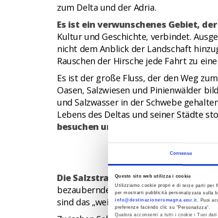
zum Delta und der Adria.
Es ist ein verwunschenes Gebiet, de
Kultur und Geschichte, verbindet. Ausg
nicht dem Anblick der Landschaft hinzu
Rauschen der Hirsche jede Fahrt zu ei
Es ist der große Fluss, der den Weg zu
Oasen, Salzwiesen und Pinienwälder bil
und Salzwasser in der Schwebe gehalten
Lebens des Deltas und seiner Städte st
besuchen und in ihrer ganzen Schön
Consenso
Die Salzstraßen sind nicht nur Route
Questo sito web utilizza i cookie
Utilizziamo cookie propri e di terze parti per f
bezaubernde Landschaft des
Po-Delta-
per mostrarti pubblicità personalizzata sulla b
sind das „weiße Gold“, das
Cervia
im Jah
info@destinazioneromagna.emr.it
. Puoi ac
preferenze facendo clic su “Personalizza”.
Qualora acconsenti a tutti i cookie i Tuoi da