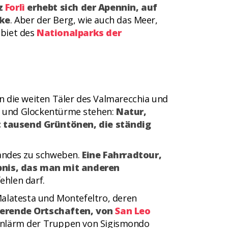
nz
Forlì
erhebt sich der Apennin, auf
ike
. Aber der Berg, wie auch das Meer,
biet des
Nationalparks der
 die weiten Täler des Valmarecchia und
me und Glockentürme stehen:
Natur,
t tausend Grüntönen, die ständig
Landes zu schweben.
Eine Fahrradtour,
bnis, das man mit anderen
fehlen darf.
 Malatesta und Montefeltro, deren
ierende Ortschaften, von
San Leo
enlärm der Truppen von Sigismondo