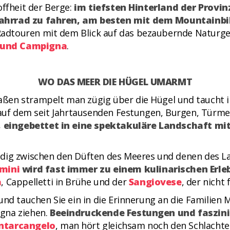
offheit der Berge:
im tiefsten Hinterland der Provi
Fahrrad zu fahren, am besten mit dem Mountainb
adtouren mit dem Blick auf das bezaubernde Naturge
 und Campigna
.
WO DAS MEER DIE HÜGEL UMARMT
ßen strampelt man zügig über die Hügel und taucht in
, auf dem seit Jahrtausenden Festungen, Burgen, Tür
 eingebettet in eine spektakuläre Landschaft mi
ndig zwischen den Düften des Meeres und denen des 
imini
wird fast immer zu einem kulinarischen Erle
a
, Cappelletti in Brühe und der
Sangiovese
, der nicht 
und tauchen Sie ein in die Erinnerung an die Familien
gna ziehen.
Beeindruckende Festungen und faszin
ntarcangelo
, man hört gleichsam noch den Schlacht