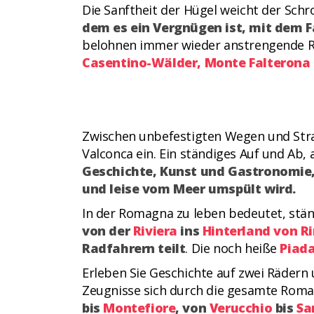
Die Sanftheit der Hügel weicht der Schr
dem es ein Vergnügen ist, mit dem 
belohnen immer wieder anstrengende R
Casentino-Wälder, Monte Falterona
Zwischen unbefestigten Wegen und Stra
Valconca ein. Ein ständiges Auf und Ab
Geschichte, Kunst und Gastronomie,
und leise vom Meer umspült wird.
In der Romagna zu leben bedeutet, stä
von der
Riviera
ins
Hinterland von R
Radfahrern teilt
. Die noch heiße
Piad
Erleben Sie Geschichte auf zwei Rädern 
Zeugnisse sich durch die gesamte Roma
bis
Montefiore
, von
Verucchio
bis
Sa