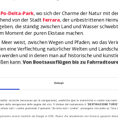
r
Po-Delta-Park
, wo sich der Charme der Natur mit de
ehend von der Stadt
Ferrara
, der unbestrittenen Heima
geben, die ständig zwischen Land und Wasser schwebt
nem Moment der puren Ekstase machen.
m Meer weist, zwischen Wegen und Pfaden, wo das Veri
den eine Verflechtung natürlicher Welten und Landscha
 werden und in denen man auf historische und künstler
oßen kann.
Von Bootsausflügen bis zu Fahrradtour
heit entdecken.
Dettagli
ENTLANG DER SALZSTRAẞE
n, sondern echte Erlebnisse, die uns von
Cervia
n
inalità: tecniche (necessari per la navigazione), analitiche (per le statistiche) e cookie traccianti /
Parks
führen. Die Salinen und ihre Geschichte, die i
ase della navigazione delle pagine del sito. Il titolare del trattamento è “
DESTINAZIONE TURI
r 1274, als der Salzhandel begann, groß gemacht hat.
cettare tutti i cookie premendo il pulsante “Accetta tutti i cookie”, proseguire cliccando su “Usa s
ti potranno essere trasferiti da Google in USA, Paese che attualmente non fornisce garanzie idone