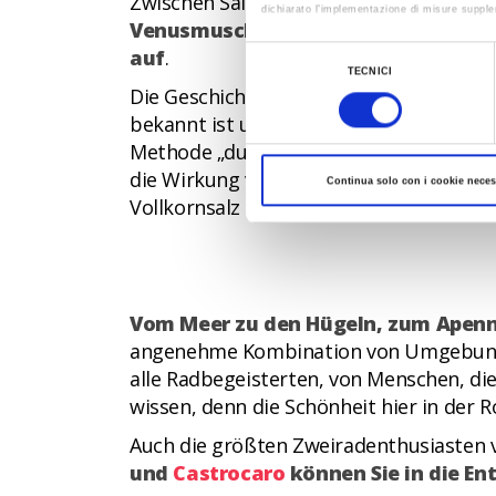
Zwischen Salinen und Pinienwäldern, v
dichiarato l’implementazione di misure supple
Venusmuscheln, der Duft von gebrat
Al fine di revocare il consenso prestato e vis
auf
.
Selezione
TECNICI
del
Die Geschichte der Salina von
Cervia
, d
consenso
bekannt ist und unter dem Einfluss von V
Methode „durch differenzierte Becken“
die Wirkung von Sonne und Wind kombinie
Continua solo con i cookie neces
Vollkornsalz gewonnen, das sich zum Koc
Vom Meer zu den Hügeln, zum Apenni
angenehme Kombination von Umgebungen
alle Radbegeisterten, von Menschen, die
wissen, denn die Schönheit hier in der R
Auch die größten Zweiradenthusiasten 
und
Castrocaro
können Sie in die E