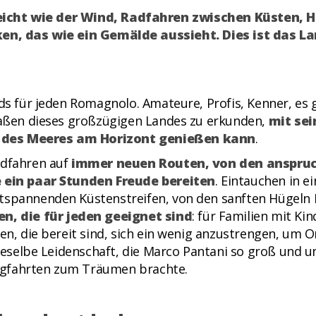
eicht wie der Wind, Radfahren zwischen Küsten, H
en, das wie ein Gemälde aussieht. Dies ist das 
rads für jeden Romagnolo. Amateure, Profis, Kenner, e
traßen dieses großzügigen Landes zu erkunden,
mit sei
t des Meeres am Horizont genießen kann
.
adfahren auf
immer neuen Routen, von den anspruc
ie ein paar Stunden Freude bereiten
. Eintauchen in ei
tspannenden Küstenstreifen, von den sanften Hügeln R
en, die für jeden geeignet sind
: für Familien mit Kin
gen, die bereit sind, sich ein wenig anzustrengen, um 
dieselbe Leidenschaft, die Marco Pantani so groß und u
rgfahrten zum Träumen brachte.