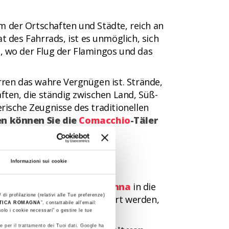
m der Ortschaften und Städte, reich an
t des Fahrrads, ist es unmöglich, sich
, wo der Flug der Flamingos und das
rren das wahre Vergnügen ist. Strände,
ften, die ständig zwischen Land, Süß-
ische Zeugnisse des traditionellen
en können Sie die
Comacchio
-Täler
Informazioni sui cookie
ach
Comacchio
über
Ravenna
in die
 di profilazione (relativi alle Tue preferenze)
m Herzen der Romagna bewahrt werden,
STICA ROMAGNA
”, contattabile all'email:
olo i cookie necessari" o gestire le tue
e per il trattamento dei Tuoi dati. Google ha