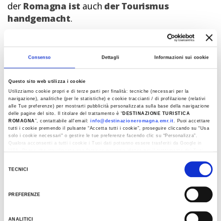
der
Romagna ist
auch
der Tourismus
handgemacht
.
Entdecken sie das Handwerk in
Consenso
Dettagli
Informazioni sui cookie
der Romagna,
eine Entdeckungsreisenach der
Questo sito web utilizza i cookie
Utilizziamo cookie propri e di terze parti per finalità: tecniche (necessari per la
anderen
navigazione), analitiche (per le statistiche) e cookie traccianti / di profilazione (relativi
alle Tue preferenze) per mostrarti pubblicità personalizzata sulla base della navigazione
delle pagine del sito. Il titolare del trattamento è “
DESTINAZIONE TURISTICA
ROMAGNA
”, contattabile all'email:
info@destinazioneromagna.emr.it
. Puoi accettare
tutti i cookie premendo il pulsante “Accetta tutti i cookie”, proseguire cliccando su “Usa
solo i cookie necessari" o gestire le tue preferenze facendo clic su “Personalizza”.
Qualora acconsenti a tutti i cookie i Tuoi dati potranno essere trasferiti da Google in
USA, Paese che attualmente non fornisce garanzie idonee per il trattamento dei Tuoi
dati. Google ha dichiarato l’implementazione di misure supplementari di sicurezza a
Selezione
Tutela dei navigatori, che abbiamo valutato essere sufficienti.
TECNICI
del
Al fine di revocare il consenso prestato e visualizzare le informazioni complete sul
consenso
trattamento dati clicca qui:
Cookie Policy
PREFERENZE
ANALITICI