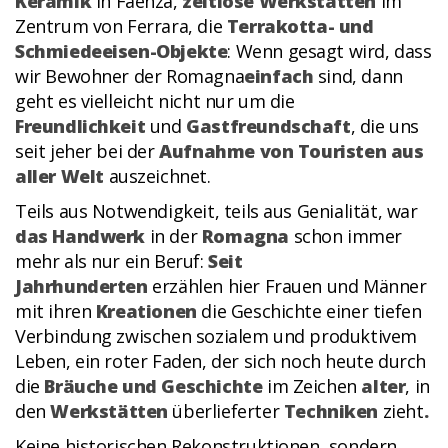
Keramik
in Faenza,
zeitlose Werkstätten
im
Zentrum von Ferrara, die
Terrakotta- und
Schmiedeeisen-Objekte
: Wenn gesagt wird, dass
wir Bewohner der Romagna
einfach
sind, dann
geht es vielleicht nicht nur um die
Freundlichkeit
und
Gastfreundschaft
, die uns
seit jeher bei der
Aufnahme von Touristen aus
aller Welt
auszeichnet.
Teils aus Notwendigkeit, teils aus Genialität, war
das Handwerk
in der
Romagna
schon immer
mehr als nur ein Beruf:
Seit
Jahrhunderten
erzählen hier Frauen und Männer
mit ihren
Kreationen
die Geschichte einer tiefen
Verbindung zwischen sozialem und produktivem
Leben, ein roter Faden, der sich noch heute durch
die
Bräuche und Geschichte
im Zeichen
alter
, in
den
Werkstätten
überlieferter
Techniken
zieht
.
Keine historischen Rekonstruktionen, sondern