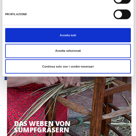
ROSTDRUCKE DER ROMAGNA
PROFILAZIONE
Accetta tutti
Accetta selezionati
Continua solo con i cookie necessari
DAS WEBEN VON
SUMPFGRÄSERN