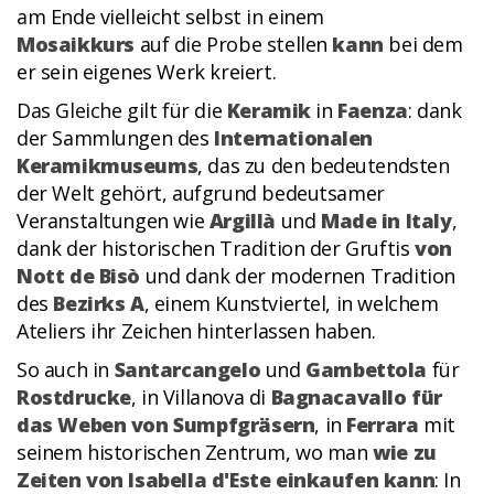
am Ende vielleicht selbst in einem
Mosaikkurs
auf die Probe stellen
kann
bei dem
er sein eigenes Werk kreiert.
Das Gleiche gilt für die
Keramik
in
Faenza
: dank
der Sammlungen des
Internationalen
Keramikmuseums
, das zu den bedeutendsten
der Welt gehört, aufgrund bedeutsamer
Veranstaltungen wie
Argillà
und
Made in Italy
,
dank der historischen Tradition der Gruftis
von
Nott de Bisò
und dank der modernen Tradition
des
Bezirks A
, einem Kunstviertel, in welchem
Ateliers ihr Zeichen hinterlassen haben.
So auch in
Santarcangelo
und
Gambettola
für
Rostdrucke
, in Villanova di
Bagnacavallo für
das Weben von Sumpfgräsern
, in
Ferrara
mit
seinem historischen Zentrum, wo man
wie zu
Zeiten von Isabella d'Este einkaufen kann
: In