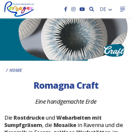
SEARCH
DE
CC
HOME
Romagna Craft
Eine handgemachte Erde
Die
Rostdrucke
und
Webarbeiten mit
Sumpfgräsern
, die
Mosaike
in Ravenna und die