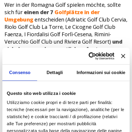
Wer in der Romagna Golf spielen möchte, sollte
sich für
einen der 7
Golfplätze in der
Umgebung
entscheiden (Adriatic Golf Club Cervia,
Riolo Golf Club La Torre, Le Cicogne Golf Club
Faenza, I Fiordalisi Golf Forlì-Cesena, Rimini-
Verucchio Golf Club und Riviera Golf Resort)
und
sich dann von den sportlichen Anstrengungen
mit einer Kostprobe der Spezialitäten dieser
Gegend erholen
.
Consenso
Dettagli
Informazioni sui cookie
Denken Sie zum Beispiel an einen Snack mit
Nektarinen aus der Romagna
, an eine
Käseverkostung wie den
Fossa-Käse aus Sogliano
,
Questo sito web utilizza i cookie
der typisch für die Region Rimini ist, oder an eine
Utilizziamo cookie propri e di terze parti per finalità:
leckere
Piadina
mit
Squacquerone-Käse
, die Sie an
tecniche (necessari per la navigazione), analitiche (per le
einem der Kioske bestellen können, die es überall
statistiche) e cookie traccianti / di profilazione (relativi
in der Romagna gibt.
alle Tue preferenze) per mostrarti pubblicità
Zwei Museen des Geschmacks, die man in dieser
personalizzata sulla base della navigazione delle pagine