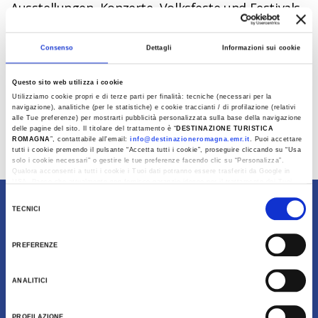
Ausstellungen, Konzerte, Volksfeste und Festivals,
aber auch Sportveranstaltungen, Messen und
Kongresse sowie Kino-, Tanz- und
Consenso
Dettagli
Informazioni sui cookie
Theaterveranstaltungen: Wenn Sie Ihre Suche in
der nachfolgenden Maske einstellen, können Sie
Questo sito web utilizza i cookie
Veranstaltungen und Ereignisse nach Art und
Utilizziamo cookie propri e di terze parti per finalità: tecniche (necessari per la
navigazione), analitiche (per le statistiche) e cookie traccianti / di profilazione (relativi
Stadt
sowie
nach Datum und touristischem
alle Tue preferenze) per mostrarti pubblicità personalizzata sulla base della navigazione
Makrogebiet
filtern, falls Sie noch unschlüssig
delle pagine del sito. Il titolare del trattamento è “
DESTINAZIONE TURISTICA
ROMAGNA
”, contattabile all'email:
info@destinazioneromagna.emr.it
. Puoi accettare
sind, wo Sie hinwollen.
tutti i cookie premendo il pulsante “Accetta tutti i cookie”, proseguire cliccando su “Usa
solo i cookie necessari" o gestire le tue preferenze facendo clic su “Personalizza”.
Last update 07/04/2023
Qualora acconsenti a tutti i cookie i Tuoi dati potranno essere trasferiti da Google in
USA, Paese che attualmente non fornisce garanzie idonee per il trattamento dei Tuoi
dati. Google ha dichiarato l’implementazione di misure supplementari di sicurezza a
Selezione
Tutela dei navigatori, che abbiamo valutato essere sufficienti.
Inhalte im Besitz von Destinazione Turistica Romagna
TECNICI
del
Al fine di revocare il consenso prestato e visualizzare le informazioni complete sul
consenso
trattamento dati clicca qui:
Cookie Policy
PREFERENZE
ANALITICI
PROFILAZIONE