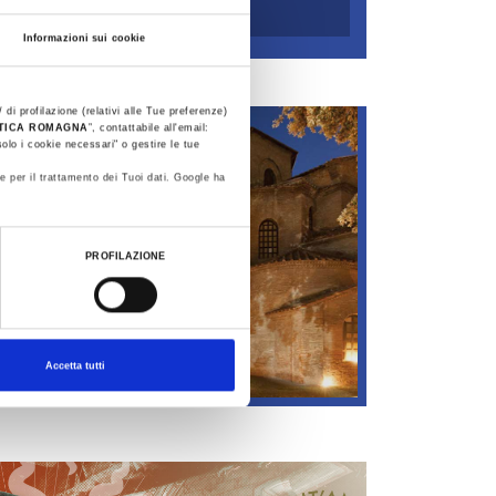
SEARCH
Informazioni sui cookie
 di profilazione (relativi alle Tue preferenze)
STICA ROMAGNA
”, contattabile all'email:
olo i cookie necessari" o gestire le tue
e per il trattamento dei Tuoi dati. Google ha
PROFILAZIONE
MOSAICO DI NOTTE
2025 Jul 2 - Sep 6, 2026
Piazza San Francesco, 7 - Ravenna
Accetta tutti