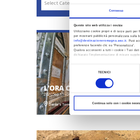
Select Category
Consenso
Questo sito web utilizza i cookie
Utilizziamo cookie propri e di terze parti per f
per mostrarti pubblicità personalizzata sulla b
info@destinazioneromagna.emr.it
. Puoi ac
preferenze facendo clic su “Personalizza”.
Qualora acconsenti a tutti i cookie i Tuoi da
dichiarato l’implementazione di misure supple
Al fine di revocare il consenso prestato e vis
Selezione
TECNICI
del
consenso
L’ORA CHE VOLGE IL DISÌO
2020 Sep 13 - Dec 31, 2050
Continua solo con i cookie neces
Dante's Tomb