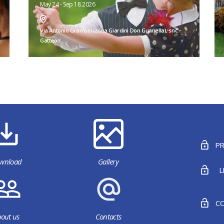
May 24 - Sep 18 2026
Via Antonio Gramsci (zona Giardini Don Guanella), snc -
Gatteo
PR
wnload
Gallery
L
CO
out us
Contacts