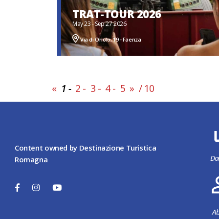
TRAT-TOUR 2026
May 23 - Sep 27 2026
Via di Oriolo, 19 - Faenza
«
1
-
2
-
3
-
4
-
5
»
/ 10
Content owned by Destinazione Turistica
Do
Romagna
Ab