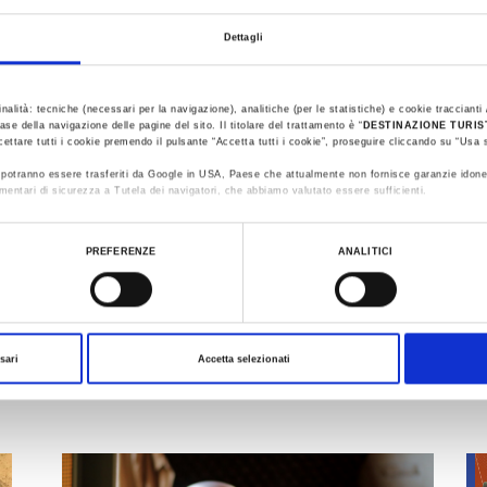
Select Tema
Dettagli
inalità: tecniche (necessari per la navigazione), analitiche (per le statistiche) e cookie traccianti /
ase della navigazione delle pagine del sito. Il titolare del trattamento è “
DESTINAZIONE TURI
cettare tutti i cookie premendo il pulsante “Accetta tutti i cookie”, proseguire cliccando su “Usa s
ti potranno essere trasferiti da Google in USA, Paese che attualmente non fornisce garanzie idone
mentari di sicurezza a Tutela dei navigatori, che abbiamo valutato essere sufficienti.
ualizzare le informazioni complete sul trattamento dati clicca qui:
Cookie Policy
PREFERENZE
ANALITICI
TESSERE DI MOSAICO -
GUIDED TOUR
2023 Mar 11 - Nov 1, 2026
sari
Accetta selezionati
Tourist Information Office