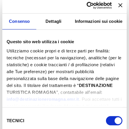
Consenso
Dettagli
Informazioni sui cookie
Questo sito web utilizza i cookie
Utilizziamo cookie propri e di terze parti per finalità:
tecniche (necessari per la navigazione), analitiche (per le
statistiche) e cookie traccianti / di profilazione (relativi
alle Tue preferenze) per mostrarti pubblicità
L’ORA CHE VOLGE IL DISÌO
personalizzata sulla base della navigazione delle pagine
2020 Sep 13 - Dec 31, 2050
del sito. Il titolare del trattamento è “
DESTINAZIONE
Ravenna
TURISTICA ROMAGNA
”, contattabile all'email:
info@destinazioneromagna.emr.it
. Puoi accettare tutti i
cookie premendo il pulsante “Accetta tutti i cookie”,
proseguire cliccando su “Usa solo i cookie necessari" o
Selezione
gestire le tue preferenze facendo clic su “Personalizza”.
TECNICI
del
Qualora acconsenti a tutti i cookie i Tuoi dati potranno
consenso