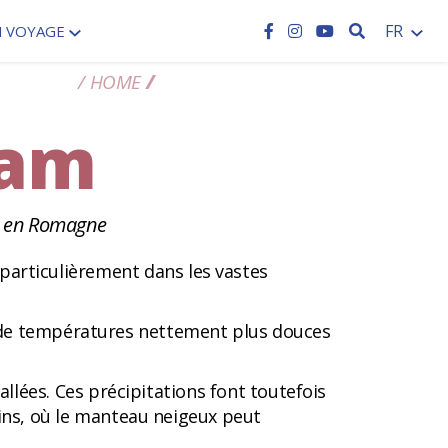
RECHERCH
FR
N VOYAGE
HOME
MéTéO ET WEBCAM
cam
es en Romagne
particulièrement dans les vastes
lui de températures nettement plus douces
llées. Ces précipitations font toutefois
ins, où le manteau neigeux peut