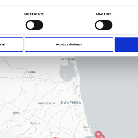
ace.
ualizzare le informazioni complete sul trattamento dati clicca qui:
Cookie Policy
PREFERENZE
ANALITICI
sari
Accetta selezionati