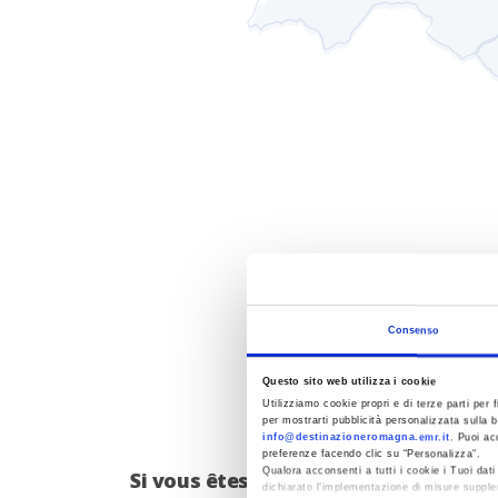
Consenso
Questo sito web utilizza i cookie
Utilizziamo cookie propri e di terze parti per f
per mostrarti pubblicità personalizzata sulla b
info@destinazioneromagna.emr.it
. Puoi ac
preferenze facendo clic su “Personalizza”.
Qualora acconsenti a tutti i cookie i Tuoi da
Si vous êtes sur le point de partir ?
J
dichiarato l’implementazione di misure supple