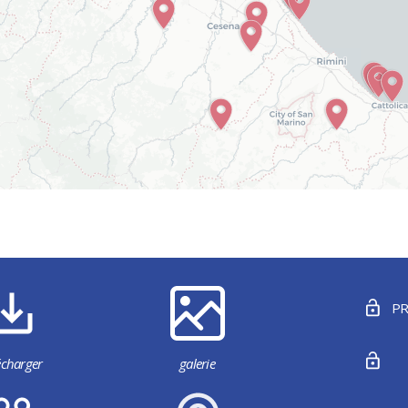
PR
écharger
galerie