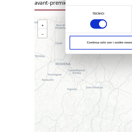
avant-première le temps qu’il fait sur pl
Al fine di revocare il consenso prestato e vis
Selezione
TECNICI
del
consenso
+
−
Continua solo con i cookie neces