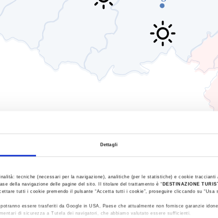
Dettagli
inalità: tecniche (necessari per la navigazione), analitiche (per le statistiche) e cookie traccianti /
ase della navigazione delle pagine del sito. Il titolare del trattamento è “
DESTINAZIONE TURI
cettare tutti i cookie premendo il pulsante “Accetta tutti i cookie”, proseguire cliccando su “Usa s
ti potranno essere trasferiti da Google in USA, Paese che attualmente non fornisce garanzie idone
etez également un coup d’œil à nos
webcams réparties 
mentari di sicurezza a Tutela dei navigatori, che abbiamo valutato essere sufficienti.