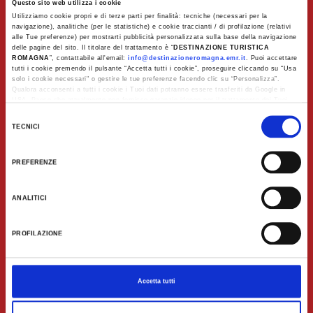
Questo sito web utilizza i cookie
Utilizziamo cookie propri e di terze parti per finalità: tecniche (necessari per la
navigazione), analitiche (per le statistiche) e cookie traccianti / di profilazione (relativi
alle Tue preferenze) per mostrarti pubblicità personalizzata sulla base della navigazione
delle pagine del sito. Il titolare del trattamento è “
DESTINAZIONE TURISTICA
ROMAGNA
”, contattabile all'email:
info@destinazioneromagna.emr.it
. Puoi accettare
tutti i cookie premendo il pulsante “Accetta tutti i cookie”, proseguire cliccando su “Usa
solo i cookie necessari" o gestire le tue preferenze facendo clic su “Personalizza”.
Qualora acconsenti a tutti i cookie i Tuoi dati potranno essere trasferiti da Google in
USA, Paese che attualmente non fornisce garanzie idonee per il trattamento dei Tuoi
dati. Google ha dichiarato l’implementazione di misure supplementari di sicurezza a
Selezione
Tutela dei navigatori, che abbiamo valutato essere sufficienti.
TECNICI
del
Al fine di revocare il consenso prestato e visualizzare le informazioni complete sul
consenso
trattamento dati clicca qui:
Cookie Policy
PREFERENZE
ANALITICI
PROFILAZIONE
La Romagne, vos vacances italiennes
Accetta tutti