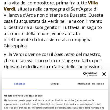
alla vita del compositore, prima fra tutte
Villa
Verdi
, situata nella campagna di Sant’Agata di
Villanova d'Arda non distante da Busseto. Questa
casa fu acquistata da Verdi nel 1848 con l’intento
di destinarla ai suoi genitori. Tuttavia, in seguito
alla morte della madre, venne abitata
direttamente da lui assieme alla compagna
Giuseppina.
Villa Verdi divenne così il
buen retiro
del maestro,
che qui faceva ritorno fra un viaggio e l’altro per
riposarsi e dedicarsi a un’altra delle sue passioni,
l’agricoltura. Nel percorso di visita si scoprono gli
arredi originali della casa, come quelli della
camera da letto-studio di Verdi e della stanza
Consenso
Dettagli
Informazioni sui cookie
d’hotel di Milano in cui morì nel 1901.
Questo sito web utilizza i cookie
Ritornando indietro nel tempo, a Busseto
Utilizziamo cookie propri e di terze parti per finalità: tecniche (necessari per la
troviamo altri tre luoghi legati alla vita del
navigazione), analitiche (per le statistiche) e cookie traccianti / di profilazione (relativi
alle Tue preferenze) per mostrarti pubblicità personalizzata sulla base della navigazione