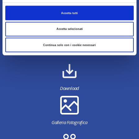
Contenuti di proprietà di Destinazione Turistica
Accetta tutti
Romagna
Accetta selezionati
Continua solo con i cookie necessari
Download
Galleria Fotografica