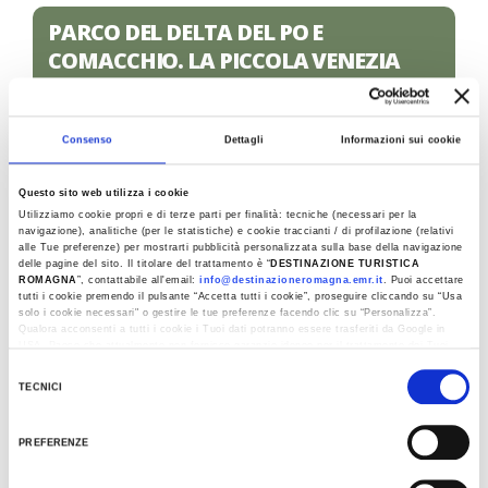
PARCO DEL DELTA DEL PO E
COMACCHIO. LA PICCOLA VENEZIA
DEL DELTA
Partenza da Lidi di Comacchio
11, 24 GIU, 9, 15 LUG, 5 AGO, 9 SET 2026
Consenso
Dettagli
Informazioni sui cookie
Questo sito web utilizza i cookie
SAN MAURO PASCOLI. L’INCANTO
Utilizziamo cookie propri e di terze parti per finalità: tecniche (necessari per la
DELLA POESIA
navigazione), analitiche (per le statistiche) e cookie traccianti / di profilazione (relativi
alle Tue preferenze) per mostrarti pubblicità personalizzata sulla base della navigazione
delle pagine del sito. Il titolare del trattamento è “
DESTINAZIONE TURISTICA
Partenza da Gatteo Mare - Cesenatico
ROMAGNA
”, contattabile all'email:
info@destinazioneromagna.emr.it
. Puoi accettare
17 GIU, 1 LUG, 12 AGO 2026
tutti i cookie premendo il pulsante “Accetta tutti i cookie”, proseguire cliccando su “Usa
solo i cookie necessari" o gestire le tue preferenze facendo clic su “Personalizza”.
Qualora acconsenti a tutti i cookie i Tuoi dati potranno essere trasferiti da Google in
USA, Paese che attualmente non fornisce garanzie idonee per il trattamento dei Tuoi
MONTESCUDO E MONTE COLOMBO:
dati. Google ha dichiarato l’implementazione di misure supplementari di sicurezza a
Selezione
Tutela dei navigatori, che abbiamo valutato essere sufficienti.
ROMAGNA TASTE AND CRAFT
TECNICI
del
Al fine di revocare il consenso prestato e visualizzare le informazioni complete sul
Partenza da Cattolica - Misano Adriatico - Riccione
consenso
trattamento dati clicca qui:
Cookie Policy
18 GIU, 22 LUG, 2 SET 2026
PREFERENZE