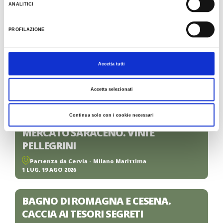
ANALITICI
MONTEFIORE CONCA. IL GIGANTE DI
PIETRA
PROFILAZIONE
Partenza da Cattolica - Misano Adriatico - Riccione
24 GIU, 16 LUG, 26 AGO, 3 SET 2026
Accetta tutti
ONFERNO. AL CENTRO DELLA TERRA
Accetta selezionati
Partenza da Cattolica - Misano Adriatico - Riccione
25 GIU, 2, 30 LUG, 6, 27 AGO 2026
Continua solo con i cookie necessari
MERCATO SARACENO. VINI E
PELLEGRINI
Partenza da Cervia - Milano Marittima
1 LUG, 19 AGO 2026
BAGNO DI ROMAGNA E CESENA.
CACCIA AI TESORI SEGRETI