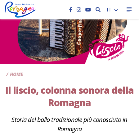
CERCA
IT
CC
HOME
Il liscio, colonna sonora della
Romagna
Storia del ballo tradizionale più conosciuto in
Romagna