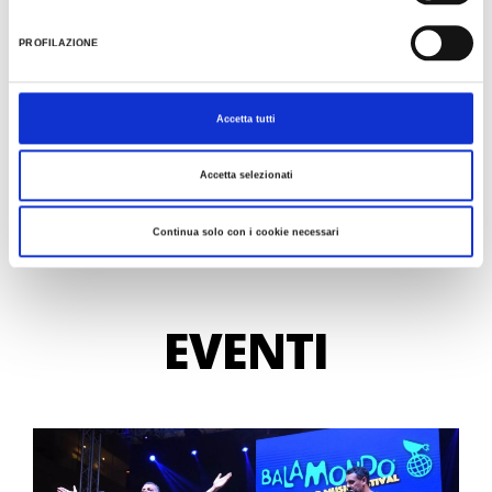
Vivi gli eventi della Romagna
PROFILAZIONE
Vai all'elenco degli eventi a tema liscio
Accetta tutti
SCOPRI DI PIÙ
Accetta selezionati
Continua solo con i cookie necessari
EVENTI