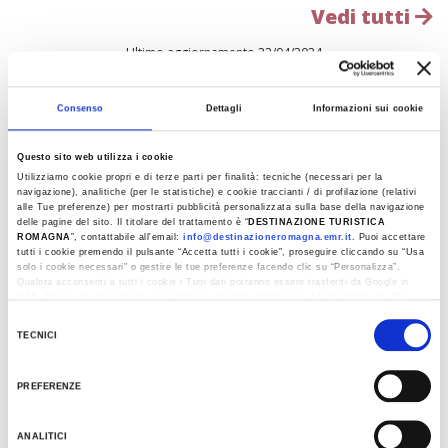
Vedi tutti
Ultimo aggiornamento 22/04/2024
Consenso
Dettagli
Informazioni sui cookie
EVENTI
Questo sito web utilizza i cookie
Utilizziamo cookie propri e di terze parti per finalità: tecniche (necessari per la
navigazione), analitiche (per le statistiche) e cookie traccianti / di profilazione (relativi
alle Tue preferenze) per mostrarti pubblicità personalizzata sulla base della navigazione
delle pagine del sito. Il titolare del trattamento è “
DESTINAZIONE TURISTICA
ROMAGNA
”, contattabile all'email:
info@destinazioneromagna.emr.it
. Puoi accettare
tutti i cookie premendo il pulsante “Accetta tutti i cookie”, proseguire cliccando su “Usa
solo i cookie necessari" o gestire le tue preferenze facendo clic su “Personalizza”.
Qualora acconsenti a tutti i cookie i Tuoi dati potranno essere trasferiti da Google in
USA, Paese che attualmente non fornisce garanzie idonee per il trattamento dei Tuoi
dati. Google ha dichiarato l’implementazione di misure supplementari di sicurezza a
Selezione
Tutela dei navigatori, che abbiamo valutato essere sufficienti.
TECNICI
del
Al fine di revocare il consenso prestato e visualizzare le informazioni complete sul
consenso
trattamento dati clicca qui:
Cookie Policy
PREFERENZE
ANALITICI