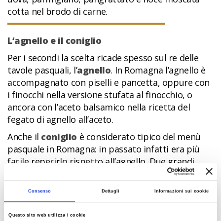
cotta nel brodo di carne.
L’agnello e il coniglio
Per i secondi la scelta ricade spesso sul re delle
tavole pasquali, l’
agnello
. In Romagna l’agnello è
accompagnato con piselli e pancetta, oppure con
i finocchi nella versione stufata al finocchio, o
ancora con l’aceto balsamico nella ricetta del
fegato di agnello all’aceto.
Anche il
coniglio
è considerato tipico del menù
pasquale in Romagna: in passato infatti era più
facile reperirlo rispetto all’agnello. Due grandi
classici preparati con questo tipo di carne sono il
coniglio alla cacciatora e coniglio in porchetta.
Consenso
Dettagli
Informazioni sui cookie
La pagnotta pasquale
Questo sito web utilizza i cookie