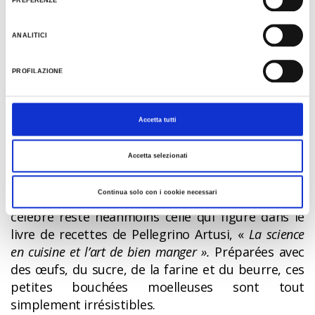
PREFERENZE
dans de l’huile, oubliant pour un instant le
traditionnel ragù. Une recette que l’on retrouve
ANALITICI
désormais un peu partout, déclinées en plusieurs
versions.
PROFILAZIONE
Castagnole
Accetta tutti
Les
castagnole
sont sans doute les pâtisseries les
plus emblématiques du Carnaval en Émilie-
Accetta selezionati
Romagne. Bien que leur origine soit incertaine, on
les retrouve dans de nombreuses traditions du
Continua solo con i cookie necessari
centre et du nord de l’Italie. La recette la plus
célèbre reste néanmoins celle qui figure dans le
livre de recettes de Pellegrino Artusi, «
La science
en cuisine et l’art de bien manger ».
Préparées avec
des œufs, du sucre, de la farine et du beurre, ces
petites bouchées moelleuses sont tout
simplement irrésistibles.