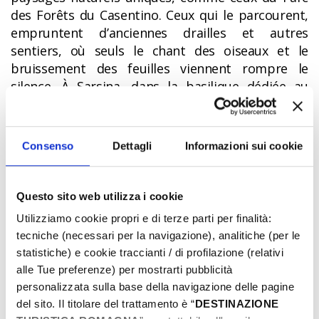
des Forêts du Casentino. Ceux qui le parcourent,
empruntent d’anciennes drailles et autres
sentiers, où seuls le chant des oiseaux et le
bruissement des feuilles viennent rompre le
silence. À Sarsina, dans la basilique dédiée au
saint, on peut encore assister au
rituel du Collier
de Saint Vicinio
.
Via Romea Germanica
Consenso
Dettagli
Informazioni sui cookie
En arrivant en Émilie-Romagne, la via Romea
Germanica fait halte dans la charmante ville de
Questo sito web utilizza i cookie
Ferrare, puis traverse les vallées de Comacchio
Utilizziamo cookie propri e di terze parti per finalità:
jusqu’à la mer Adriatique. Après Ravenne et ses
tecniche (necessari per la navigazione), analitiche (per le
merveilles byzantines, la Via, qui figure dans l’Atlas
statistiche) e cookie traccianti / di profilazione (relativi
des Chemins d’Italie du Ministère de la Culture,
alle Tue preferenze) per mostrarti pubblicità
pénètre dans les Apennins par Santa Sofia et
personalizzata sulla base della navigazione delle pagine
Bagno di Romagna. Le chemin de Saint Antoine
del sito. Il titolare del trattamento è “
DESTINAZIONE
est lui aussi une expérience spirituelle, entre