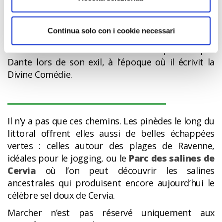
des Chemins d’Italie du Ministère de la Culture, est
bien plus qu’un sentier de randonnée : c’est un
voyage culturel, artistique, philosophique et
Continua solo con i cookie necessari
spirituel entre Ravenne et Florence. Il suit les
sentiers et les voies médiévales empruntés par
Dante lors de son exil, à l’époque où il écrivit la
Divine Comédie.
Il n’y a pas que ces chemins. Les pinèdes le long du
littoral offrent elles aussi de belles échappées
vertes : celles autour des plages de Ravenne,
idéales pour le jogging, ou le
Parc des salines de
Cervia
où l’on peut découvrir les salines
ancestrales qui produisent encore aujourd’hui le
célèbre sel doux de Cervia.
Marcher n’est pas réservé uniquement aux