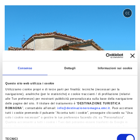
CC
Consenso
Dettagli
Informazioni sui cookie
Questo sito web utilizza i cookie
Utilizziamo cookie propri e di terze parti per finalità: tecniche (necessari per la
navigazione), analitiche (per le statistiche) e cookie traccianti / di profilazione (relativi
alle Tue preferenze) per mostrarti pubblicità personalizzata sulla base della navigazione
delle pagine del sito. Il titolare del trattamento è “
DESTINAZIONE TURISTICA
ROMAGNA
”, contattabile all'email:
info@destinazioneromagna.emr.it
. Puoi accettare
tutti i cookie premendo il pulsante “Accetta tutti i cookie”, proseguire cliccando su “Usa
solo i cookie necessari" o gestire le tue preferenze facendo clic su “Personalizza”.
Qualora acconsenti a tutti i cookie i Tuoi dati potranno essere trasferiti da Google in
USA, Paese che attualmente non fornisce garanzie idonee per il trattamento dei Tuoi
dati. Google ha dichiarato l’implementazione di misure supplementari di sicurezza a
Selezione
Tutela dei navigatori, che abbiamo valutato essere sufficienti.
1
1
TECNICI