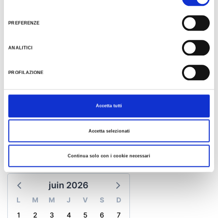
/
del
Al fine di revocare il consenso prestato e visualizzare le informazioni complete sul
consenso
trattamento dati clicca qui:
Cookie Policy
PREFERENZE
DÉTAILS
ANALITICI
LIEU
PROFILAZIONE
L'anneau du Monte San Vicinio
Accetta tutti
CONTACTS
0547 356327
Accetta selezionati
info@ipercorsidelsavio.it
Continua solo con i cookie necessari
CALENDRIER
juin 2026
L
M
M
J
V
S
D
1
2
3
4
5
6
7