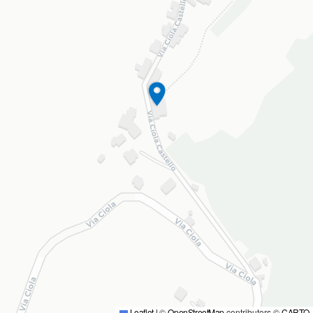
Leaflet
|
©
OpenStreetMap
contributors ©
CARTO