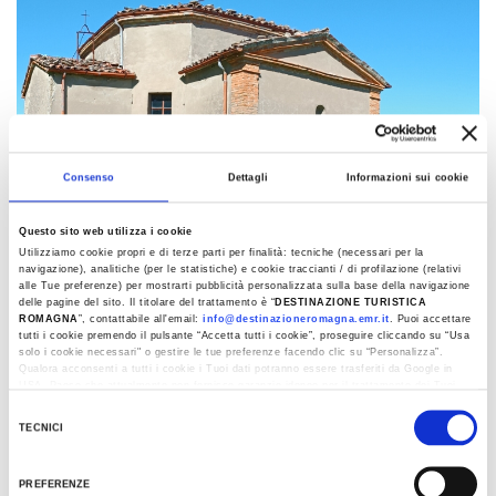
Consenso
Dettagli
Informazioni sui cookie
Questo sito web utilizza i cookie
Utilizziamo cookie propri e di terze parti per finalità: tecniche (necessari per la
navigazione), analitiche (per le statistiche) e cookie traccianti / di profilazione (relativi
alle Tue preferenze) per mostrarti pubblicità personalizzata sulla base della navigazione
delle pagine del sito. Il titolare del trattamento è “
DESTINAZIONE TURISTICA
ROMAGNA
”, contattabile all'email:
info@destinazioneromagna.emr.it
. Puoi accettare
tutti i cookie premendo il pulsante “Accetta tutti i cookie”, proseguire cliccando su “Usa
solo i cookie necessari" o gestire le tue preferenze facendo clic su “Personalizza”.
Qualora acconsenti a tutti i cookie i Tuoi dati potranno essere trasferiti da Google in
1
1
/
USA, Paese che attualmente non fornisce garanzie idonee per il trattamento dei Tuoi
dati. Google ha dichiarato l’implementazione di misure supplementari di sicurezza a
Selezione
Tutela dei navigatori, che abbiamo valutato essere sufficienti.
TECNICI
del
Al fine di revocare il consenso prestato e visualizzare le informazioni complete sul
consenso
trattamento dati clicca qui:
Cookie Policy
DETAILS
PREFERENZE