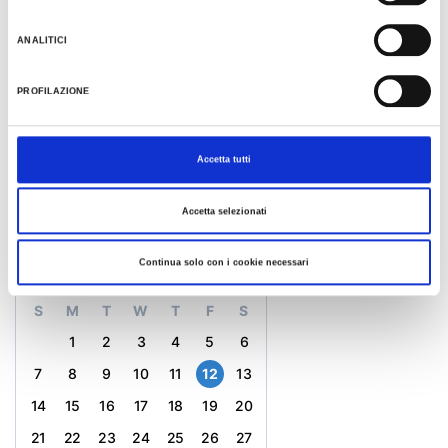
PLACE
ANALITICI
The Ring of Monte San Vicinio
PROFILAZIONE
CONTACTS
0547 356327
Accetta tutti
info@ipercorsidelsavio.it
Accetta selezionati
CALENDAR
Continua solo con i cookie necessari
June 2026
S
M
T
W
T
F
S
1
2
3
4
5
6
7
8
9
10
11
12
13
14
15
16
17
18
19
20
21
22
23
24
25
26
27