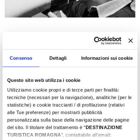
EIN KINO ZUM TRÄUMEN
Filmtouristische Reiserouten zur Entdeckung der
Consenso
Dettagli
Informazioni sui cookie
Romagna
Read more
Questo sito web utilizza i cookie
Utilizziamo cookie propri e di terze parti per finalità:
tecniche (necessari per la navigazione), analitiche (per le
statistiche) e cookie traccianti / di profilazione (relativi
alle Tue preferenze) per mostrarti pubblicità
personalizzata sulla base della navigazione delle pagine
Typische Handwerkskunst
del sito. Il titolare del trattamento è “
DESTINAZIONE
TURISTICA ROMAGNA
”, contattabile all'email: