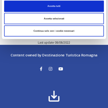
If necessary, you can get assistance 24 hours a day
Accetta tutti
and 7 days a week, by calling 1500, the public
utility phone number set up by the Italian
Accetta selezionati
Ministry of Health.
Continua solo con i cookie necessari
Last update 08/08/2022
Content owned by Destinazione Turistica Romagna