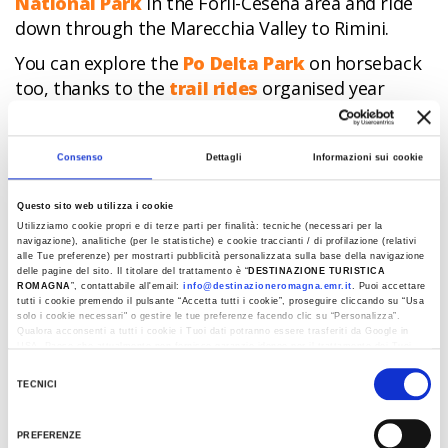
National Park
in the Forlì-Cesena area and ride
down through the Marecchia Valley to Rimini.
You can explore the
Po Delta Park
on horseback
too, thanks to the
trail rides
organised year
round through the age-old pine groves and valleys
of this enchanting UNESCO heritage land. The
routes are easy and suitable for beginners, who
Consenso
Dettagli
Informazioni sui cookie
can take their first ever ride on a white Camargue
Delta horse, known for their sweet disposition.
Questo sito web utilizza i cookie
Utilizziamo cookie propri e di terze parti per finalità: tecniche (necessari per la
navigazione), analitiche (per le statistiche) e cookie traccianti / di profilazione (relativi
Another unforgettable opportunity to discover
alle Tue preferenze) per mostrarti pubblicità personalizzata sulla base della navigazione
and enjoy this beautiful sport is to ride on the
delle pagine del sito. Il titolare del trattamento è “
DESTINAZIONE TURISTICA
ROMAGNA
”, contattabile all'email:
info@destinazioneromagna.emr.it
. Puoi accettare
beaches of the Romagnola Riviera.
tutti i cookie premendo il pulsante “Accetta tutti i cookie”, proseguire cliccando su “Usa
solo i cookie necessari" o gestire le tue preferenze facendo clic su “Personalizza”.
Autumn is the perfect season for riding, especially
Qualora acconsenti a tutti i cookie i Tuoi dati potranno essere trasferiti da Google in
for kids. Check out the Riding in the Autumn Sea
USA, Paese che attualmente non fornisce garanzie idonee per il trattamento dei Tuoi
dati. Google ha dichiarato l’implementazione di misure supplementari di sicurezza a
event in
Marina Romea at the Ravenna
Selezione
Tutela dei navigatori, che abbiamo valutato essere sufficienti.
TECNICI
seaside
, and the
Riding along the sea in
del
Al fine di revocare il consenso prestato e visualizzare le informazioni complete sul
Cervia
, also in the province of Ravenna.
consenso
trattamento dati clicca qui:
Cookie Policy
PREFERENZE