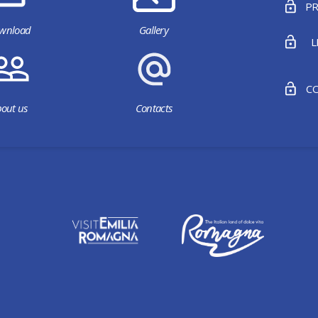
PR
wnload
Gallery
L
CO
out us
Contacts