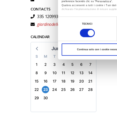
preferenze facendo clic su “Personalizza”.
Qualora acconsenti a tutti i cookie i Tuoi da
CONTACTS
dichiarato l’implementazione di misure supple
335 1209933
Al fine di revocare il consenso prestato e vis
Selezione
giardinodelleerbe@atlantide.net
TECNICI
del
consenso
CALENDAR
June 2025
Continua solo con i cookie neces
S
M
T
W
T
F
S
1
2
3
4
5
6
7
8
9
10
11
12
13
14
15
16
17
18
19
20
21
22
23
24
25
26
27
28
29
30