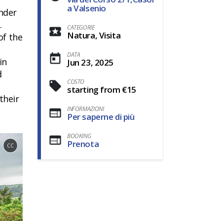
a Valsenio
nder
.
CATEGORIE
Natura, Visita
of the
DATA
in
Jun 23, 2025
d
COSTO
starting from €15
their
INFORMAZIONI
Per saperne di più
BOOKING
Prenota
CC