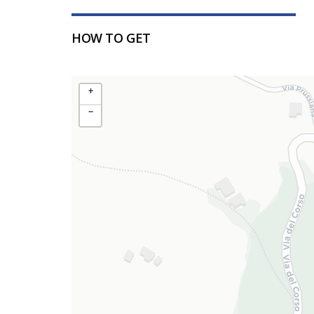
HOW TO GET
+
−