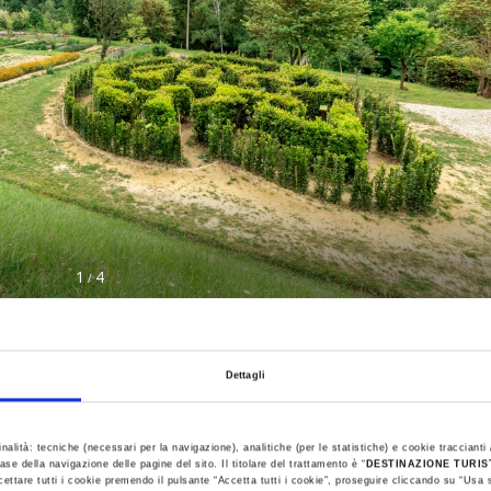
1
4
/
Dettagli
inalità: tecniche (necessari per la navigazione), analitiche (per le statistiche) e cookie traccianti /
ase della navigazione delle pagine del sito. Il titolare del trattamento è “
DESTINAZIONE TURI
cettare tutti i cookie premendo il pulsante “Accetta tutti i cookie”, proseguire cliccando su “Usa s