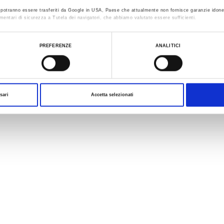
ti potranno essere trasferiti da Google in USA, Paese che attualmente non fornisce garanzie idone
mentari di sicurezza a Tutela dei navigatori, che abbiamo valutato essere sufficienti.
ualizzare le informazioni complete sul trattamento dati clicca qui:
Cookie Policy
PREFERENZE
ANALITICI
sari
Accetta selezionati