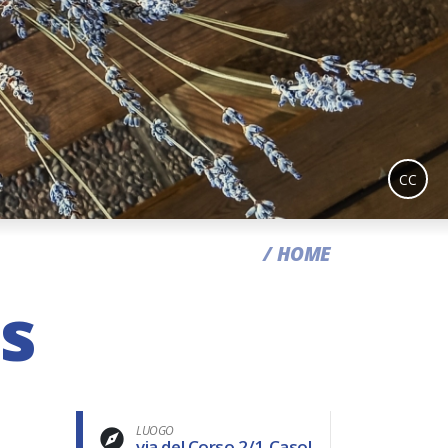
CC
HOME
bs
LUOGO
via del Corso 2/1,Casol