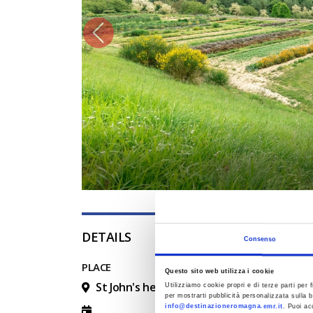
DETAILS
Consenso
PLACE
Questo sito web utilizza i cookie
St John's herbs
Utilizziamo cookie propri e di terze parti per f
per mostrarti pubblicità personalizzata sulla b
info@destinazioneromagna.emr.it
. Puoi ac