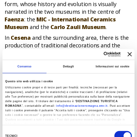
form, whose history and evolution is visually
narrated in the two museums in the centre of
Faenza
: the
MIC - International Ceramics
Museum
and the
Carlo Zauli Museum
.
In
Cesena
and the surrounding area, there is the
production of traditional decorations and the
typical terracotta baking trays
used to cook
Romagna’s famous
piadina
[a thin, Italian
flatbread], whose historic production centre is
Consenso
Dettagli
Informazioni sui cookie
located in the village of Montetiffi.
Questo sito web utilizza i cookie
In
Rimini
,
Montescudo
and
Montefiore Conca
,
Utilizziamo cookie propri e di terze parti per finalità: tecniche (necessari per la
navigazione), analitiche (per le statistiche) e cookie traccianti / di profilazione (relativi
there are ancient workshops specialised in
alle Tue preferenze) per mostrarti pubblicità personalizzata sulla base della navigazione
ceramic art and maiolica decorations
with a
delle pagine del sito. Il titolare del trattamento è “
DESTINAZIONE TURISTICA
ROMAGNA
”, contattabile all'email:
info@destinazioneromagna.emr.it
. Puoi accettare
focus on the conservation of popular wisdom,
tutti i cookie premendo il pulsante “Accetta tutti i cookie”, proseguire cliccando su “Usa
solo i cookie necessari" o gestire le tue preferenze facendo clic su “Personalizza”.
which are a fascinating place to visit for those
Qualora acconsenti a tutti i cookie i Tuoi dati potranno essere trasferiti da Google in
who want to see the creation of these works of
USA, Paese che attualmente non fornisce garanzie idonee per il trattamento dei Tuoi
dati. Google ha dichiarato l’implementazione di misure supplementari di sicurezza a
art in person.
Selezione
Tutela dei navigatori, che abbiamo valutato essere sufficienti.
TECNICI