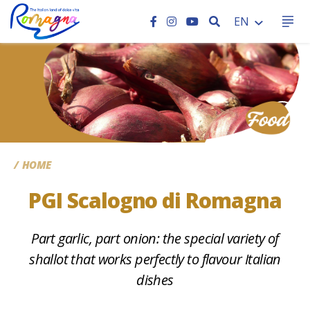
SEARCH
EN
CC
HOME
PGI Scalogno di Romagna
Part garlic, part onion: the special variety of
shallot that works perfectly to flavour Italian
dishes