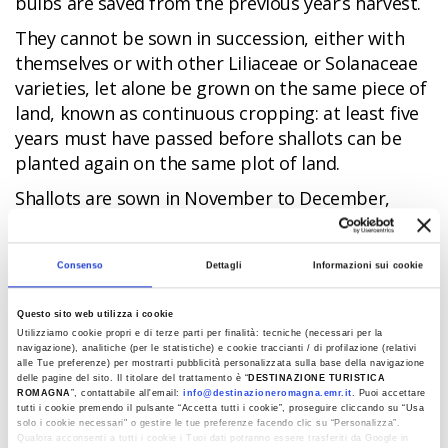
bulbs are saved from the previous year’s harvest.
They cannot be sown in succession, either with
themselves or with other Liliaceae or Solanaceae
varieties, let alone be grown on the same piece of
land, known as continuous cropping: at least five
years must have passed before shallots can be
planted again on the same plot of land.
Shallots are sown in November to December,
whilst the harvest begins in mid-June for shallots
in their fresh form, and carries on until mid-July
Consenso
Dettagli
Informazioni sui cookie
for dried shallots.
Questo sito web utilizza i cookie
Utilizziamo cookie propri e di terze parti per finalità: tecniche (necessari per la
In cuisine
navigazione), analitiche (per le statistiche) e cookie traccianti / di profilazione (relativi
alle Tue preferenze) per mostrarti pubblicità personalizzata sulla base della navigazione
A much-loved ingredient, shallots have a wide
delle pagine del sito. Il titolare del trattamento è “
DESTINAZIONE TURISTICA
ROMAGNA
”, contattabile all'email:
info@destinazioneromagna.emr.it
. Puoi accettare
range of uses in cooking. Their decisive yet slightly
tutti i cookie premendo il pulsante “Accetta tutti i cookie”, proseguire cliccando su “Usa
sweet flavour makes them the perfect ingredient
solo i cookie necessari" o gestire le tue preferenze facendo clic su “Personalizza”.
Qualora acconsenti a tutti i cookie i Tuoi dati potranno essere trasferiti da Google in