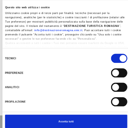
Questo sito web utilizza i cookie
Utilizziamo cookie propri e di terze parti per finalità: tecniche (necessari per la
navigazione), analitiche (per le statistiche) e cookie traccianti / di profilazione (relativi alle
Tue preferenze) per mostrarti pubblicità personalizzata sulla base della navigazione delle
pagine del sito. Il titolare del trattamento è “
DESTINAZIONE TURISTICA ROMAGNA
”,
contattabile all'email:
info@destinazioneromagna.emr.it
. Puoi accettare tutti i cookie
premendo il pulsante “Accetta tutti i cookie”, proseguire cliccando su “Usa solo i cookie
necessari" o gestire le tue preferenze facendo clic su “Personalizza”.
Qualora acconsenti a tutti i cookie i Tuoi dati potranno essere trasferiti da Google in USA,
Paese che attualmente non fornisce garanzie idonee per il trattamento dei Tuoi dati. Google
ha dichiarato l’implementazione di misure supplementari di sicurezza a Tutela dei
Selezione
navigatori, che abbiamo valutato essere sufficienti.
TECNICI
del
Al fine di revocare il consenso prestato e visualizzare le informazioni complete sul
consenso
trattamento dati clicca qui:
Cookie Policy
PREFERENZE
ANALITICI
PROFILAZIONE
Last update 06/10/2021
Accetta tutti