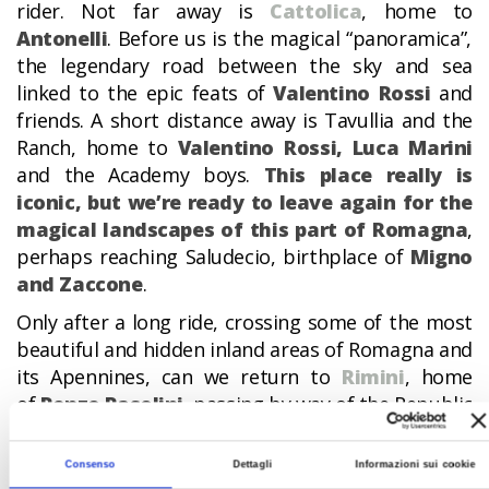
rider. Not far away is
Cattolica
, home to
Antonelli
. Before us is the magical “panoramica”,
the legendary road between the sky and sea
linked to the epic feats of
Valentino Rossi
and
friends. A short distance away is Tavullia and the
Ranch, home to
Valentino Rossi, Luca Marini
and the Academy boys.
This place really is
iconic, but we’re ready to leave again for the
magical landscapes of this part of Romagna
,
perhaps reaching Saludecio, birthplace of
Migno
and Zaccone
.
Only after a long ride, crossing some of the most
beautiful and hidden inland areas of Romagna and
its Apennines, can we return to
Rimini
, home
of
Renzo Pasolini
, passing by way of the Republic
of San Marino, where champions
Manuel
Poggiali and Alex De Angelis were born.
Consenso
Dettagli
Informazioni sui cookie