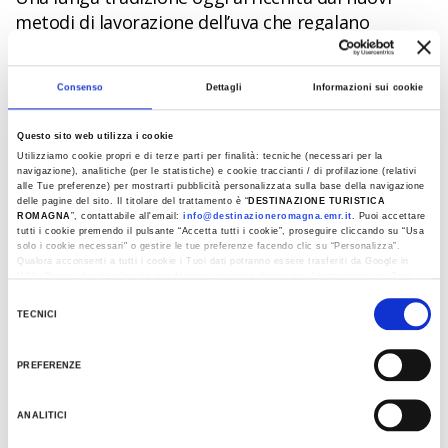
metodi di lavorazione dell’uva che regalano
pregiati vini biologici e biodinamici.
Consenso
Dettagli
Informazioni sui cookie
Trova e prenota la tua esperienza
golosa...
Questo sito web utilizza i cookie
Utilizziamo cookie propri e di terze parti per finalità: tecniche (necessari per la
navigazione), analitiche (per le statistiche) e cookie traccianti / di profilazione (relativi
alle Tue preferenze) per mostrarti pubblicità personalizzata sulla base della navigazione
delle pagine del sito. Il titolare del trattamento è “
DESTINAZIONE TURISTICA
ROMAGNA
”, contattabile all'email:
info@destinazioneromagna.emr.it
. Puoi accettare
tutti i cookie premendo il pulsante “Accetta tutti i cookie”, proseguire cliccando su “Usa
solo i cookie necessari" o gestire le tue preferenze facendo clic su “Personalizza”.
Qualora acconsenti a tutti i cookie i Tuoi dati potranno essere trasferiti da Google in
USA, Paese che attualmente non fornisce garanzie idonee per il trattamento dei Tuoi
dati. Google ha dichiarato l’implementazione di misure supplementari di sicurezza a
Selezione
Tutela dei navigatori, che abbiamo valutato essere sufficienti.
TECNICI
del
Al fine di revocare il consenso prestato e visualizzare le informazioni complete sul
consenso
trattamento dati clicca qui:
Cookie Policy
PREFERENZE
ANALITICI