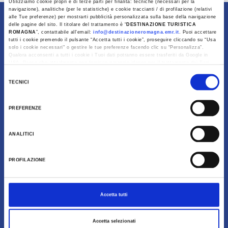
Utilizziamo cookie propri e di terze parti per finalità: tecniche (necessari per la
navigazione), analitiche (per le statistiche) e cookie traccianti / di profilazione (relativi
alle Tue preferenze) per mostrarti pubblicità personalizzata sulla base della navigazione
Content owned by Destinazione Turistica Romagna
delle pagine del sito. Il titolare del trattamento è “
DESTINAZIONE TURISTICA
ROMAGNA
”, contattabile all'email:
info@destinazioneromagna.emr.it
. Puoi accettare
tutti i cookie premendo il pulsante “Accetta tutti i cookie”, proseguire cliccando su “Usa
solo i cookie necessari" o gestire le tue preferenze facendo clic su “Personalizza”.
Qualora acconsenti a tutti i cookie i Tuoi dati potranno essere trasferiti da Google in
USA, Paese che attualmente non fornisce garanzie idonee per il trattamento dei Tuoi
dati. Google ha dichiarato l’implementazione di misure supplementari di sicurezza a
Selezione
Tutela dei navigatori, che abbiamo valutato essere sufficienti.
TECNICI
del
Al fine di revocare il consenso prestato e visualizzare le informazioni complete sul
consenso
trattamento dati clicca qui:
Cookie Policy
PREFERENZE
ANALITICI
Download
PROFILAZIONE
Gallery
Accetta tutti
Accetta selezionati