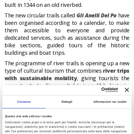
built in 1344 on an old riverbed.
The new circular trails called
Gli Anelli Del Po
have
been organised according to a calendar, to make
them accessible to everyone and provide
dedicated services, such as assistance during the
bike sections, guided tours of the historic
buildings and boat trips.
The programme of river trails is opening up a new
type of cultural tourism that combines
river trips
with sustainable mobility
, giving tourists the
opportunity to discover Italy's incredible historic,
artistic, natural and environmental heritage.
Consenso
Dettagli
Informazioni sui cookie
Questo sito web utilizza i cookie
Utilizziamo cookie propri e di terze parti per finalità: tecniche (necessari per la
navigazione), analitiche (per le statistiche) e cookie traccianti / di profilazione (relativi
alle Tue preferenze) per mostrarti pubblicità personalizzata sulla base della navigazione