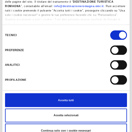
delle pagine del sito. Il titolare del trattamento è “
DESTINAZIONE TURISTICA
ROMAGNA
”, contattabile all'email:
info@destinazioneromagna.emr.it
. Puoi accettare
tutti i cookie premendo il pulsante “Accetta tutti i cookie”, proseguire cliccando su “Usa
solo i cookie necessari" o gestire le tue preferenze facendo clic su “Personalizza”.
Qualora acconsenti a tutti i cookie i Tuoi dati potranno essere trasferiti da Google in
USA, Paese che attualmente non fornisce garanzie idonee per il trattamento dei Tuoi
dati. Google ha dichiarato l’implementazione di misure supplementari di sicurezza a
Selezione
Tutela dei navigatori, che abbiamo valutato essere sufficienti.
TECNICI
del
Al fine di revocare il consenso prestato e visualizzare le informazioni complete sul
consenso
trattamento dati clicca qui:
Cookie Policy
PREFERENZE
ANALITICI
PROFILAZIONE
Accetta tutti
Accetta selezionati
Continua solo con i cookie necessari