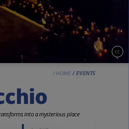
CC
HOME
EVENTS
cchio
ransforms into a mysterious place