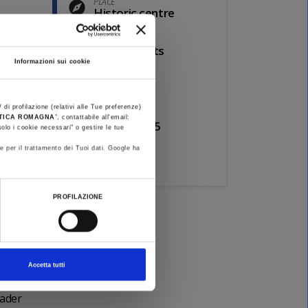
PLACE
Historic centre
EVENTS
.
Other events
Informazioni sui cookie
×
INTERESTS
Beach
 di profilazione (relativi alle Tue preferenze)
DATE
med
STICA ROMAGNA
”, contattabile all'email:
Oct 31, 2025
olo i cookie necessari" o gestire le tue
e per il trattamento dei Tuoi dati. Google ha
PRICE
Free
PROFILAZIONE
Accetta tutti
eader