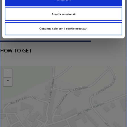
INFORMATION OFFICES
Accetta selezionati
Tourist Information Office Sant'Agata Feltria
Continua solo con i cookie necessari
HOW TO GET
+
−