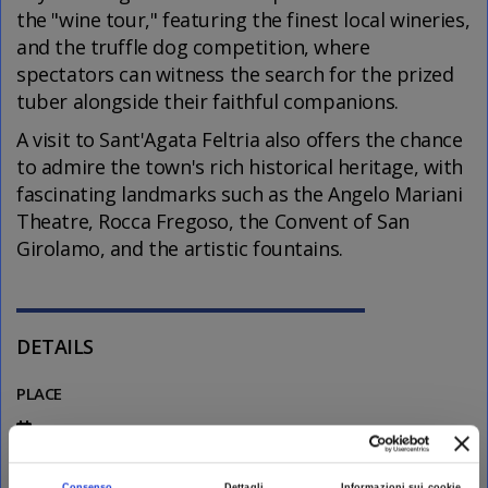
the "wine tour," featuring the finest local wineries,
and the truffle dog competition, where
spectators can witness the search for the prized
tuber alongside their faithful companions.
A visit to Sant'Agata Feltria also offers the chance
to admire the town's rich historical heritage, with
fascinating landmarks such as the Angelo Mariani
Theatre, Rocca Fregoso, the Convent of San
Girolamo, and the artistic fountains.
DETAILS
PLACE
Info on the website
Consenso
Dettagli
Informazioni sui cookie