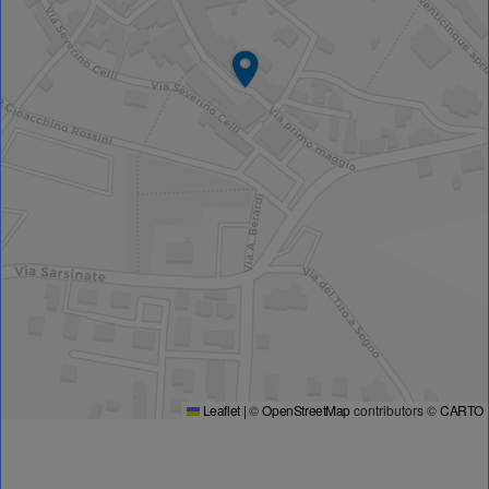
Leaflet
|
©
OpenStreetMap
contributors ©
CARTO