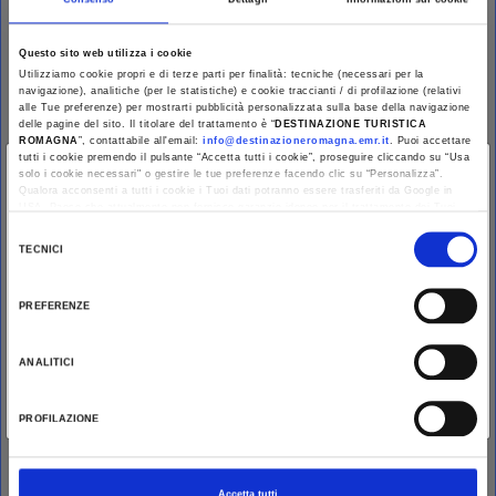
Free
Questo sito web utilizza i cookie
CONTACTS
Utilizziamo cookie propri e di terze parti per finalità: tecniche (necessari per la
official
navigazione), analitiche (per le statistiche) e cookie traccianti / di profilazione (relativi
alle Tue preferenze) per mostrarti pubblicità personalizzata sulla base della navigazione
delle pagine del sito. Il titolare del trattamento è “
DESTINAZIONE TURISTICA
CALENDAR
ROMAGNA
”, contattabile all'email:
info@destinazioneromagna.emr.it
. Puoi accettare
tutti i cookie premendo il pulsante “Accetta tutti i cookie”, proseguire cliccando su “Usa
×
solo i cookie necessari" o gestire le tue preferenze facendo clic su “Personalizza”.
August 2026
Qualora acconsenti a tutti i cookie i Tuoi dati potranno essere trasferiti da Google in
You are late
.
.
.
USA, Paese che attualmente non fornisce garanzie idonee per il trattamento dei Tuoi
S
M
T
W
T
F
S
dati. Google ha dichiarato l’implementazione di misure supplementari di sicurezza a
Selezione
Tutela dei navigatori, che abbiamo valutato essere sufficienti.
1
TECNICI
del
Stay updated
Al fine di revocare il consenso prestato e visualizzare le informazioni complete sul
2
3
4
5
6
7
8
consenso
trattamento dati clicca qui:
Cookie Policy
PREFERENZE
9
10
11
12
13
14
15
DISCOVER ALL EVENTS
16
17
18
19
20
21
22
ANALITICI
23
24
25
26
27
28
29
PROFILAZIONE
30
31
Accetta tutti